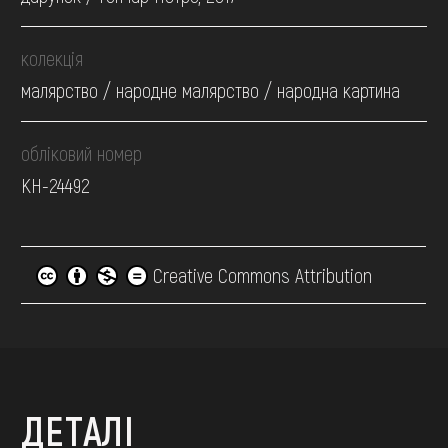
колекція
малярство / народне малярство / народна картина
обліковий номер
КН-24492
Creative Commons Attribution
ДЕТАЛІ