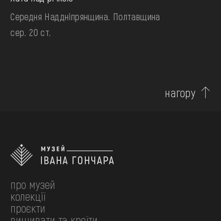
Середня Наддніпрянщина. Полтавщина
сер. 20 ст.
нагору
про музей
колекції
проєкти
вишивати та кроїти