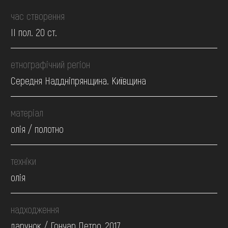
час створення
II пол. 20 ст.
етнографічний регіон
Середня Наддніпрянщина. Київщина
матеріал
олія / полотно
техніки
олія
надходження
дарунок / Гончар Петро, 2017