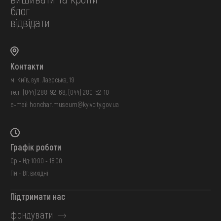
блог
відвідати
Контакти
м. Київ, вул. Лаврська, 19
тел.:
(044) 288-92-68
,
(044) 280-52-10
e-mail:
honchar.museum@kyivcity.gov.ua
Графік роботи
Ср - Нд: 10:00 - 18:00
Пн - Вт: вихідні
Підтримати нас
фондувати