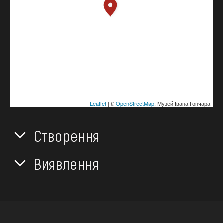
Leaflet
| ©
OpenStreetMap
, Музей Івана Гончара
Створення
Виявлення