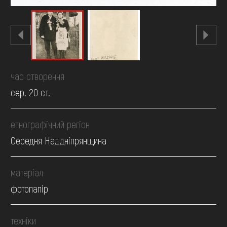
час створення
сер. 20 ст.
етнографічний регіон
Середня Наддніпрянщина
матеріал
фотопапір
техніки