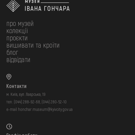
про музей
колекції
проєкти
вишивати та кроїти
блог
відвідати
Контакти
м. Київ, вул. Лаврська, 19
тел.:
(044) 288-92-68
,
(044) 280-52-10
e-mail:
honchar.museum@kyivcity.gov.ua