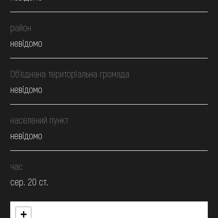
район
невідомо
Об’єднана територіальна громада
невідомо
населений пункт
невідомо
час
сер. 20 ст.
+