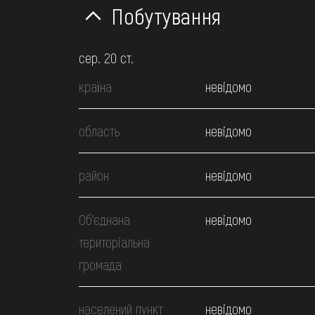
Побутування
сер. 20 ст.
країна
невідомо
область
невідомо
район
невідомо
Об’єднана
невідомо
територіальна
громада
населений пункт
невідомо