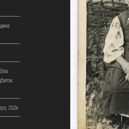
щина
біла
дбиток
тро, 2024