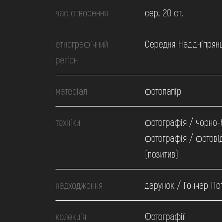
МЕДІА
час створення
сер. 20 ст.
ВІДВІДАТИ
етнографічний
Середня Наддніпрян
регіон
НАВЧИТИСЯ
матеріал
фотопапір
ПОСЛУГИ
техніки
фотографія / чорно-
фотографія / фотові
(позитив)
надходження
дарунок / Гончар Пе
колекція
Фотографії