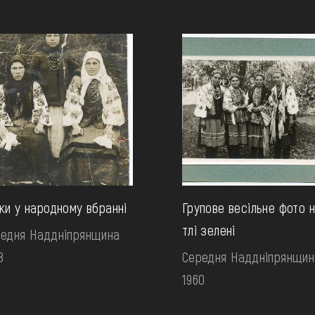
ки у народному вбранні
Групове весільне фото 
тлі зелені
едня Наддніпрянщина
8
Середня Наддніпрянщин
1960