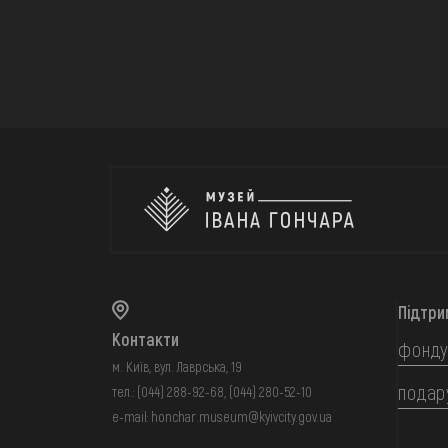
Підтри
Контакти
фонду
м. Київ, вул. Лаврська, 19
подар
тел.:
(044) 288-92-68
,
(044) 280-52-10
e-mail:
honchar.museum@kyivcity.gov.ua