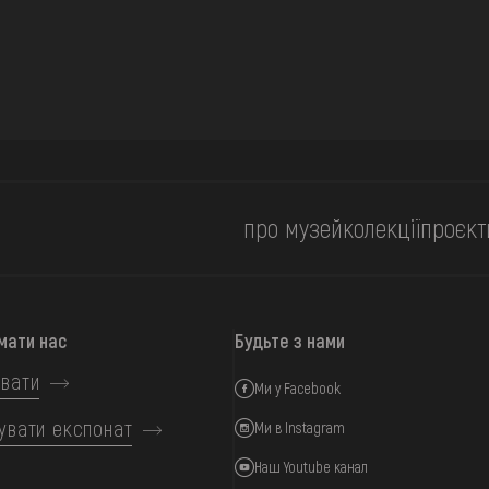
про музей
колекції
проєкт
мати нас
Будьте з нами
вати
Ми у Facebook
увати експонат
Ми в Instagram
Наш Youtube канал