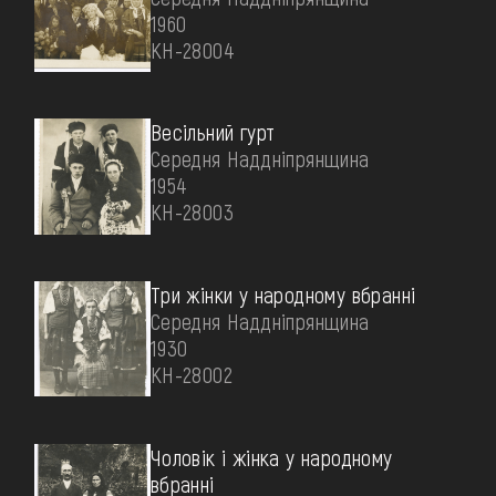
1960
КН-28004
Весільний гурт
Середня Наддніпрянщина
1954
КН-28003
Три жінки у народному вбранні
Середня Наддніпрянщина
1930
КН-28002
Чоловік і жінка у народному
вбранні