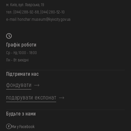
м. Київ, вул. Лаврська, 19
тел.:
(044) 288-92-68
,
(044) 280-52-10
e-mail:
honchar.museum@kyivcity.gov.ua
Графік роботи
Ср - Нд: 10:00 - 18:00
Пн - Вт: вихідні
Підтримати нас
фондувати
подарувати експонат
Будьте з нами
Ми у Facebook