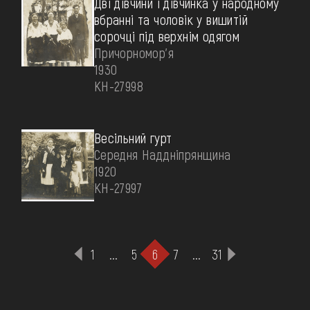
Дві дівчини і дівчинка у народному
вбранні та чоловік у вишитій
сорочці під верхнім одягом
Причорномор'я
1930
КН-27998
Весільний гурт
Середня Наддніпрянщина
1920
КН-27997
1
...
5
6
7
...
31