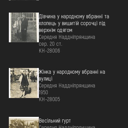
Дівчина у народному вбранні та
хлопець у вишитій сорочці під
верхнім одягом
Середня Наддніпрянщина
сер. 20 ст.
КН-28006
Жінка у народному вбранні на
вулиці
Середня Наддніпрянщина
1950
КН-28005
Весільний гурт
Середня Наддніпрянщина