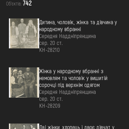
FAQ
742
Об’єктів:
ОНЛАЙН-КРАМНИЦЯ
ПІДТРИМАТИ
Дитина, чоловік, жінка та дівчина у
народному вбранні
Середня Наддніпрянщина
сер. 20 ст.
КН-28210
Жінка у народному вбранні з
немовлям та чоловік у вишитій
сорочці під верхнім одягом
Середня Наддніпрянщина
сер. 20 ст.
КН-28209
Дві жінки, хлопець і двоє дівчат у