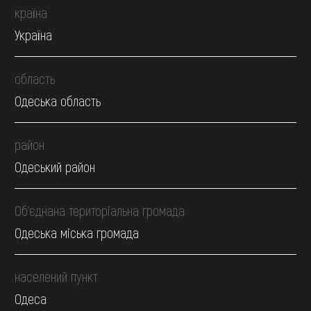
країна
Україна
область
Одеська область
район
Одеський район
Об’єднана територіальна громада
Одеська міська громада
населений пункт
Одеса