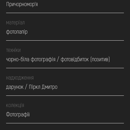
Причорномор'я
матеріал
фотопапір
техніки
чорно-біла фотографія / фотовідбиток (позитив)
надходження
дарунок / Піркл Дмитро
колекція
Фотографії