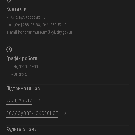
Контакти
м. Київ, вул. Лаврська, 19
тел.:
(044) 288-92-68
,
(044) 280-52-10
e-mail:
honchar.museum@kyivcity.gov.ua
Графік роботи
Ср - Нд: 10:00 - 18:00
Пн - Вт: вихідні
Підтримати нас
фондувати
подарувати експонат
Будьте з нами