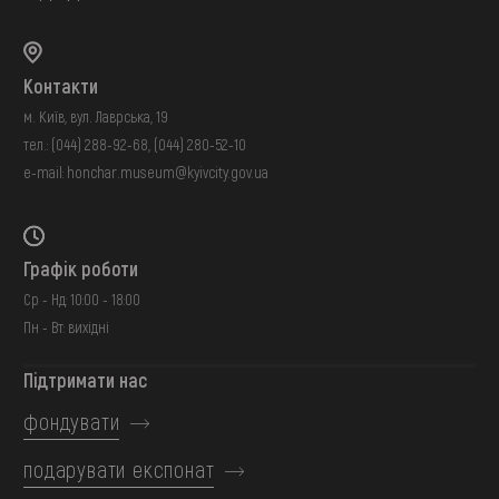
Контакти
м. Київ, вул. Лаврська, 19
тел.:
(044) 288-92-68
,
(044) 280-52-10
e-mail:
honchar.museum@kyivcity.gov.ua
Графік роботи
Ср - Нд: 10:00 - 18:00
Пн - Вт: вихідні
Підтримати нас
фондувати
подарувати експонат