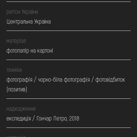
регіон України
Центральна Україна
матеріал
фотопапір на картоні
техніки
фотографія / чорно-біла фотографія / фотовідбиток
(позитив)
надходження
експедиція / Гончар Петро, 2018