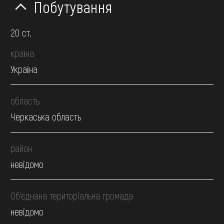
Побутування
20 ст.
країна
Україна
область
Черкаська область
район
невідомо
Об’єднана територіальна громада
невідомо