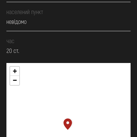
населений пункт
невідомо
час
20 ст.
+
−