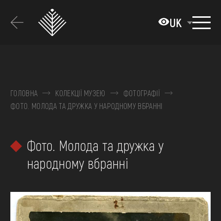
Перейти
до
UK
основного
вмісту
ПРО МУЗЕЙ
КОЛЕКЦІЇ
ГОЛОВНА
КОЛЕКЦІЇ МУЗЕЮ
ФОТОГРАФІЇ
ФОТО. МОЛОДА ТА ДРУЖКА У НАРОДНОМУ ВБРАННІ
ВИСТАВКИ ТА ПОДІЇ
МЕДІА
Фото. Молода та дружка у
ВІДВІДАТИ
народному вбранні
НАВЧИТИСЯ
ПОСЛУГИ