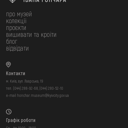
про музей
колекції
проєкти
вишивати та кроїти
блог
відвідати
Контакти
м. Київ, вул. Лаврська, 19
тел.:
(044) 288-92-68
,
(044) 280-52-10
e-mail:
honchar.museum@kyivcity.gov.ua
Графік роботи
Ср - Нд: 10:00 - 18:00