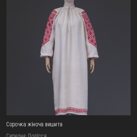
Сорочка жіноча вишита
Середнє Полісся