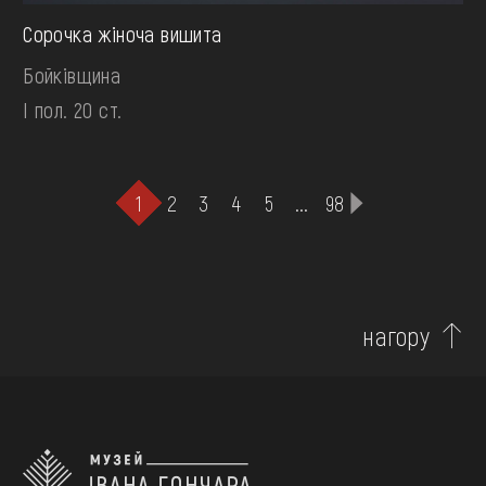
Сорочка жіноча вишита
Бойківщина
І пол. 20 ст.
1
2
3
4
5
...
98
нагору