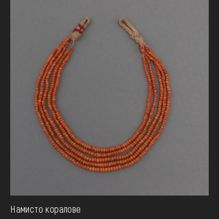
Намисто коралове