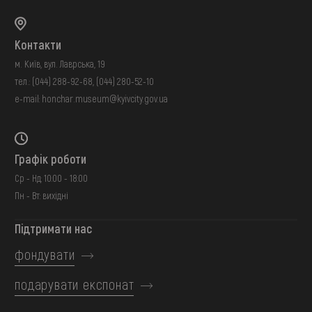
Контакти
м. Київ, вул. Лаврська, 19
тел.:
(044) 288-92-68
,
(044) 280-52-10
e-mail:
honchar.museum@kyivcity.gov.ua
Графік роботи
Ср - Нд: 10:00 - 18:00
Пн - Вт: вихідні
Підтримати нас
фондувати
подарувати експонат