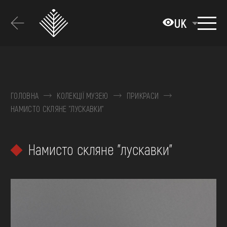
Перейти
до
UK
основного
вмісту
ПРО МУЗЕЙ
КОЛЕКЦІЇ
ГОЛОВНА
КОЛЕКЦІЇ МУЗЕЮ
ПРИКРАСИ
НАМИСТО СКЛЯНЕ "ЛУСКАВКИ"
ВИСТАВКИ ТА ПОДІЇ
МЕДІА
Намисто скляне "лускавки"
ВІДВІДАТИ
НАВЧИТИСЯ
ПОСЛУГИ