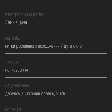
етнографічний регіон
Лемківщина
матеріал
нитки рослинного походження / дуте скло
техніки
нанизування
надходження
дарунок / Спільний спадок, 2026
колекція