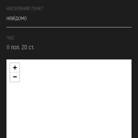
населений пункт
невідомо
час
II пол. 20 ст.
+
−