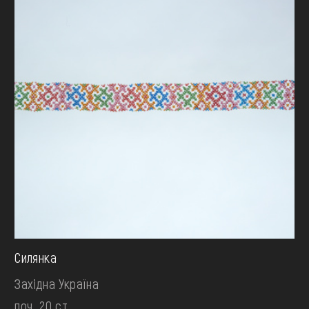
Силянка
Західна Україна
поч. 20 ст.