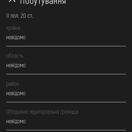
Побутування
II пол. 20 ст.
країна
невідомо
область
невідомо
район
невідомо
Об’єднана територіальна громада
невідомо