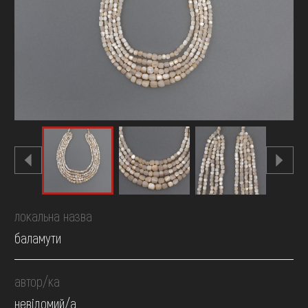
FAQ
ОНЛАЙН-КРАМНИЦЯ
ПІДТРИМАТИ
локальна назва
баламути
автор/ка
невідомий/а