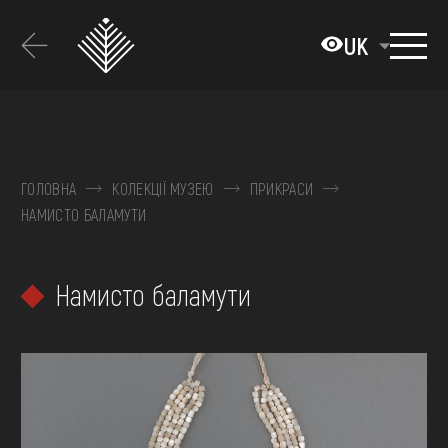
Перейти
до
UK
основного
вмісту
ПРО МУЗЕЙ
КОЛЕКЦІЇ
ГОЛОВНА
КОЛЕКЦІЇ МУЗЕЮ
ПРИКРАСИ
НАМИСТО БАЛАМУТИ
ВИСТАВКИ ТА ПОДІЇ
МЕДІА
Намисто баламути
ВІДВІДАТИ
НАВЧИТИСЯ
ПОСЛУГИ