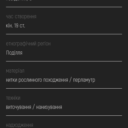
час створення
кін. 19 ст.
етнографічний регіон
Поділля
матеріал
нитки рослинного походження / перламутр
техніки
виточування / нанизування
надходження