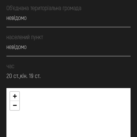
Об’єднана територіальна громада
невідомо
населений пункт
невідомо
час
20 ст.,кін. 19 ст.
+
−