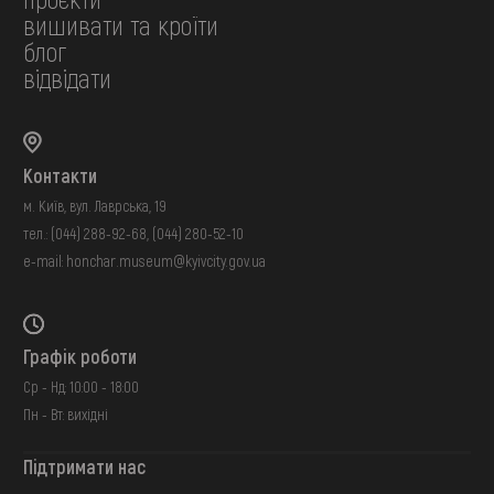
вишивати та кроїти
блог
відвідати
Контакти
м. Київ, вул. Лаврська, 19
тел.:
(044) 288-92-68
,
(044) 280-52-10
e-mail:
honchar.museum@kyivcity.gov.ua
Графік роботи
Ср - Нд: 10:00 - 18:00
Пн - Вт: вихідні
Підтримати нас