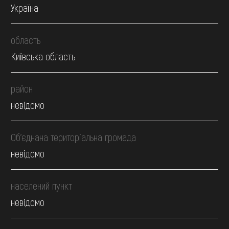
Україна
область
Київська область
район
невідомо
Об’єднана територіальна громада
невідомо
населений пункт
невідомо