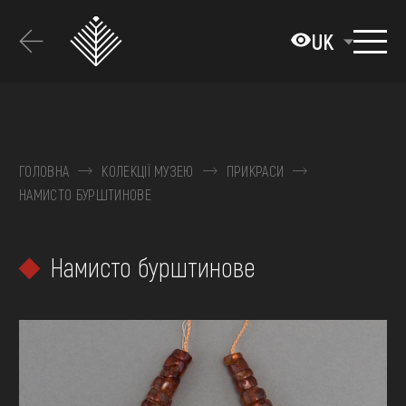
Перейти
до
UK
основного
вмісту
ПРО МУЗЕЙ
КОЛЕКЦІЇ
ГОЛОВНА
КОЛЕКЦІЇ МУЗЕЮ
ПРИКРАСИ
НАМИСТО БУРШТИНОВЕ
ВИСТАВКИ ТА ПОДІЇ
МЕДІА
Намисто бурштинове
ВІДВІДАТИ
НАВЧИТИСЯ
ПОСЛУГИ