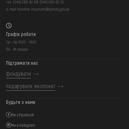
тел.:
(044) 288-92-68
,
(044) 280-52-10
e-mail:
honchar.museum@kyivcity.gov.ua
Графік роботи
Ср - Нд: 10:00 - 18:00
Пн - Вт: вихідні
Підтримати нас
фондувати
подарувати експонат
Будьте з нами
Ми у Facebook
Ми в Instagram