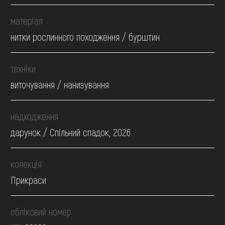
матеріал
нитки рослинного походження / бурштин
техніки
виточування / нанизування
надходження
дарунок / Спільний спадок, 2026
колекція
Прикраси
обліковий номер