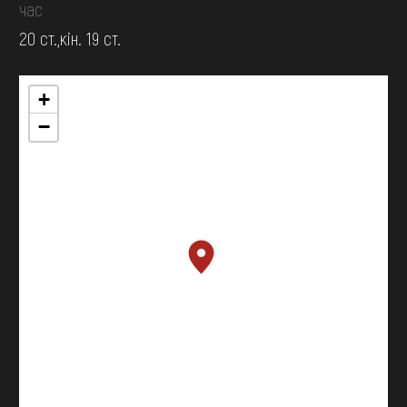
час
20 ст.,кін. 19 ст.
+
−