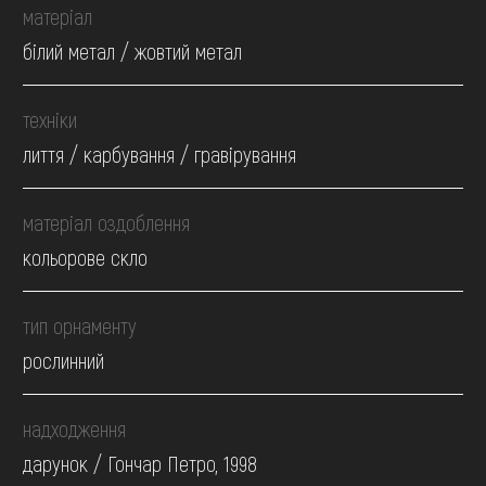
матеріал
білий метал / жовтий метал
техніки
лиття / карбування / гравірування
матеріал оздоблення
кольорове скло
тип орнаменту
рослинний
надходження
дарунок / Гончар Петро, 1998