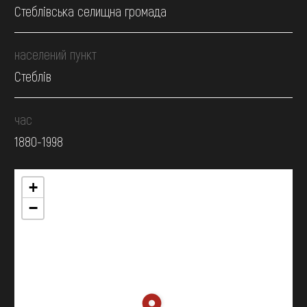
Стеблівська селищна громада
населений пункт
Стеблів
час
1880-1998
+
−