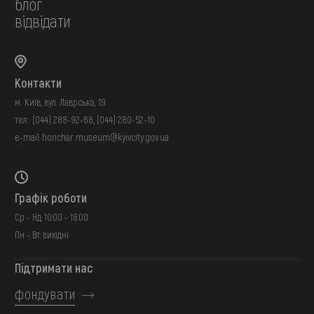
блог
відвідати
Контакти
м. Київ, вул. Лаврська, 19
тел.:
(044) 288-92-68
,
(044) 280-52-10
e-mail:
honchar.museum@kyivcity.gov.ua
Графік роботи
Ср - Нд: 10:00 - 18:00
Пн - Вт: вихідні
Підтримати нас
фондувати