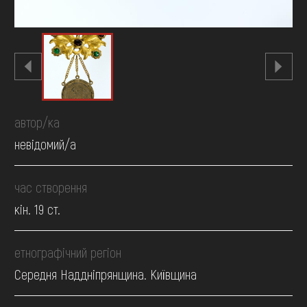
автор/ка
невідомий/а
час створення
кін. 19 ст.
етнографічний регіон
Середня Наддніпрянщина. Київщина