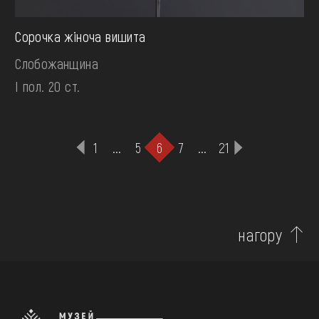
Сорочка жіноча вишита
Слобожанщина
І пол. 20 ст.
1
...
5
6
7
...
21
нагору