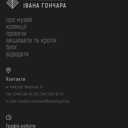
про музей
колекції
проєкти
вишивати та кроїти
блог
відвідати
Контакти
м. Київ, вул. Лаврська, 19
тел.:
(044) 288-92-68
,
(044) 280-52-10
e-mail:
honchar.museum@kyivcity.gov.ua
Графік роботи