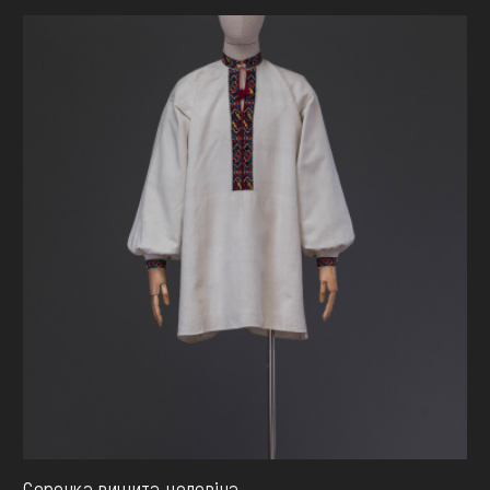
Сорочка вишита чоловіча