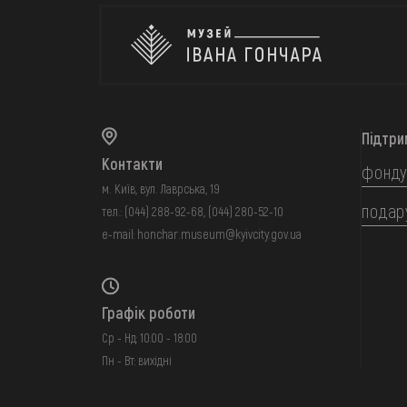
Підтри
Контакти
фонду
м. Київ, вул. Лаврська, 19
подар
тел.:
(044) 288-92-68
,
(044) 280-52-10
e-mail:
honchar.museum@kyivcity.gov.ua
Графік роботи
Ср - Нд: 10:00 - 18:00
Пн - Вт: вихідні