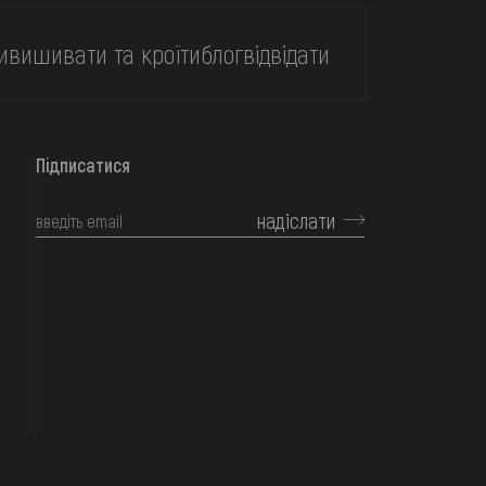
и
вишивати та кроїти
блог
відвідати
Підписатися
надіслати