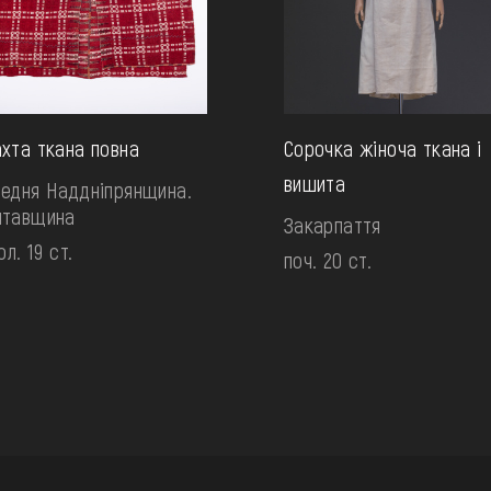
хта ткана повна
Сорочка жіноча ткана і
вишита
едня Наддніпрянщина.
лтавщина
Закарпаття
ол. 19 ст.
поч. 20 ст.