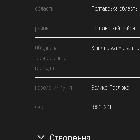
область
Полтавська область
район
Полтавський район
Об’єднана
Зіньківська міська г
територіальна
громада
населений пункт
Велика Павлівка
час
1880-2019
Створення