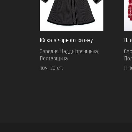
Юпка з чорного сатину
Пла
Середня Наддніпрянщина.
Сер
Полтавщина
По
поч. 20 ст.
II п