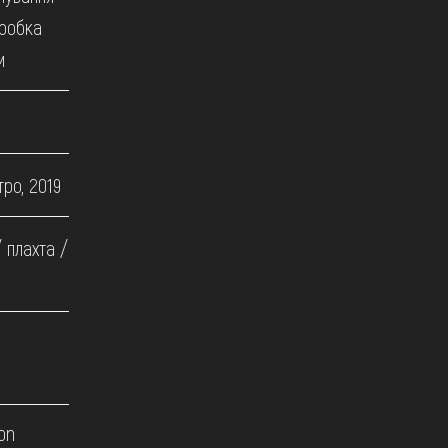
бробка
м
ро, 2019
/ плахта /
on