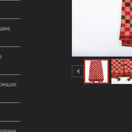
щина.
а
домашнє
нування