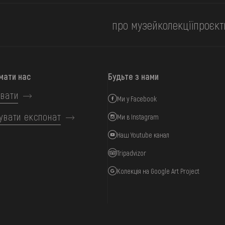
про музей
колекції
проєкт
мати нас
Будьте з нами
вати
Ми у Facebook
увати експонат
Ми в Instagram
Наш Youtube канал
Tripadvizor
Колекція на Google Art Project