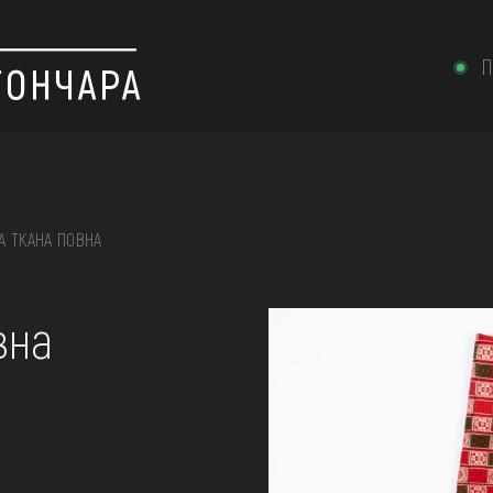
П
А ТКАНА ПОВНА
 вишивка, скриня, ...
вна
ІЇ