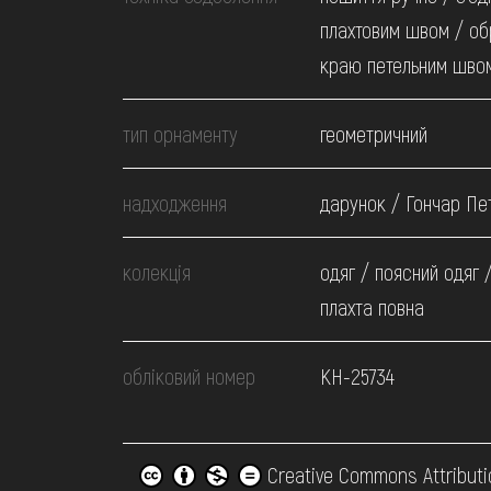
плахтовим швом / о
краю петельним шво
тип орнаменту
геометричний
надходження
дарунок / Гончар Пет
колекція
одяг / поясний одяг 
плахта повна
обліковий номер
КН-25734
Creative Commons Attributi