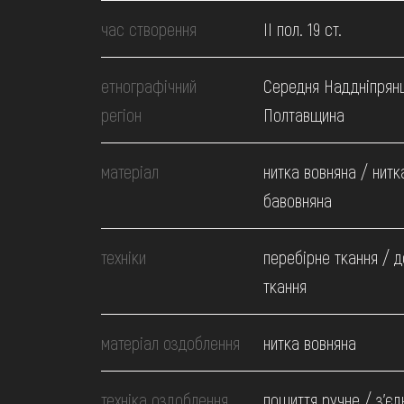
МЕДІА
час створення
II пол. 19 ст.
ВІДВІДАТИ
етнографічний
Середня Наддніпрян
регіон
Полтавщина
НАВЧИТИСЯ
матеріал
нитка вовняна / нитк
ПОСЛУГИ
бавовняна
техніки
перебірне ткання / 
ткання
матеріал оздоблення
нитка вовняна
техніка оздоблення
пошиття ручне / з'єд