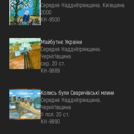
Середня Наддніпрянщина. Київщина
2000
КН-9500
Майбутнє України
Середня Наддніпрянщина.
Чернігівщина
сер. 20 ст.
КН-9889
Колись були Сваричівські млини
Середня Наддніпрянщина.
Чернігівщина
II пол. 20 ст.
КН-9890