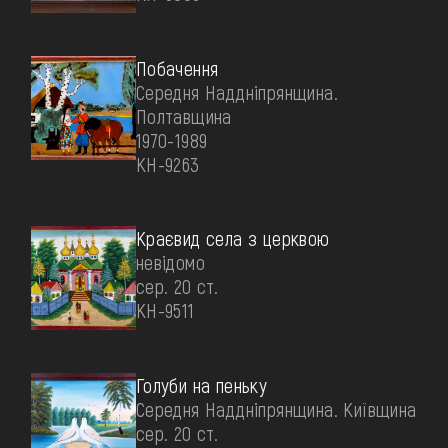
Побачення
Середня Наддніпрянщина.
Полтавщина
1970-1989
КН-9263
Краєвид села з церквою
невідомо
сер. 20 ст.
КН-9511
Голуби на пеньку
Середня Наддніпрянщина. Київщина
сер. 20 ст.