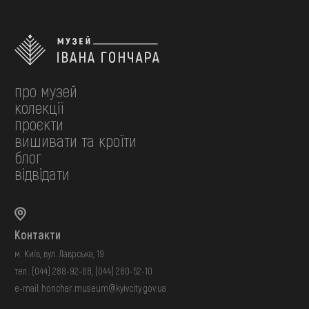
про музей
колекції
проєкти
вишивати та кроїти
блог
відвідати
Контакти
м. Київ, вул. Лаврська, 19
тел.:
(044) 288-92-68
,
(044) 280-52-10
e-mail:
honchar.museum@kyivcity.gov.ua