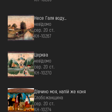
Несе Галя воду…
невідомо
сер. 20 ст.
КН-10267
Церква
невідомо
сер. 20 ст.
КН-10270
Дівчино моя, напій же коня
Слобожанщина
сер. 20 ст.
КН-10274