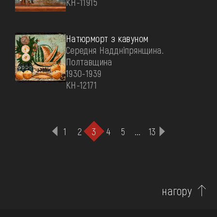
КН-11915
Натюрморт з кавуном
Середня Наддніпрянщина.
Полтавщина
1930-1939
КН-12171
1
2
3
4
5
...
13
нагору