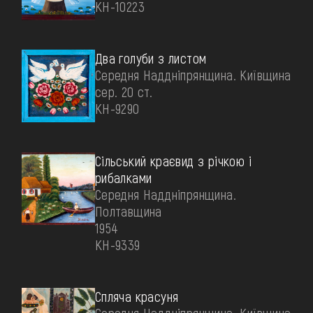
КН-10223
Два голуби з листом
Середня Наддніпрянщина. Київщина
сер. 20 ст.
КН-9290
Сільський краєвид з річкою і
рибалками
Середня Наддніпрянщина.
Полтавщина
1954
КН-9339
Спляча красуня