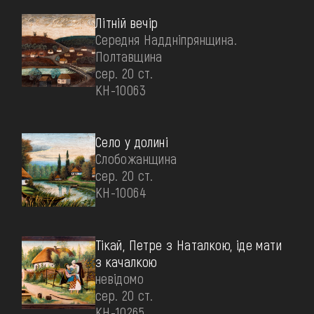
Літній вечір
Середня Наддніпрянщина.
Полтавщина
сер. 20 ст.
КН-10063
Село у долині
Слобожанщина
сер. 20 ст.
КН-10064
Тікай, Петре з Наталкою, іде мати
з качалкою
невідомо
сер. 20 ст.
КН-10265