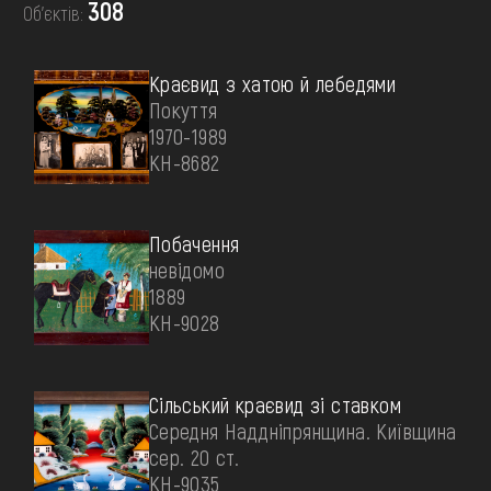
FAQ
308
Об’єктів:
ОНЛАЙН-КРАМНИЦЯ
ПІДТРИМАТИ
Краєвид з хатою й лебедями
Покуття
1970-1989
КН-8682
Побачення
невідомо
1889
КН-9028
Сільський краєвид зі ставком
Середня Наддніпрянщина. Київщина
сер. 20 ст.
КН-9035