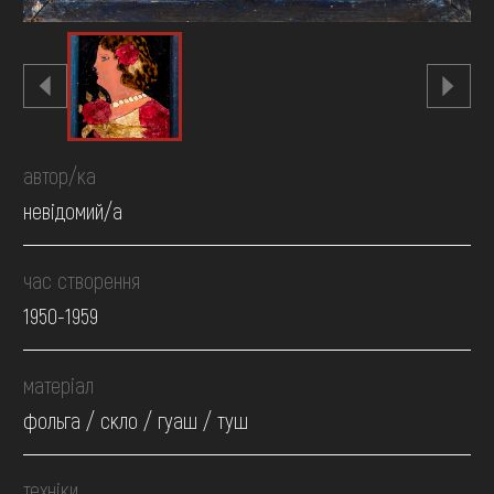
автор/ка
невідомий/а
час створення
1950-1959
матеріал
фольга / скло / гуаш / туш
техніки