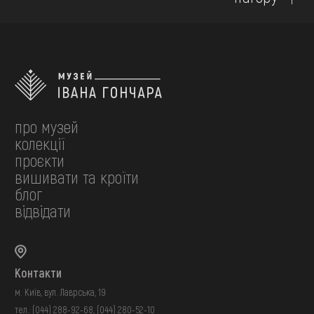
про музей
колекції
проєкти
вишивати та кроїти
блог
відвідати
Контакти
м. Київ, вул. Лаврська, 19
тел.:
(044) 288-92-68
,
(044) 280-52-10