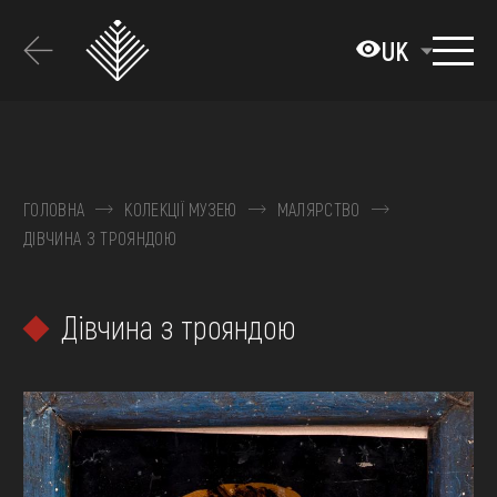
Перейти
до
UK
основного
вмісту
ПРО МУЗЕЙ
КОЛЕКЦІЇ
ГОЛОВНА
КОЛЕКЦІЇ МУЗЕЮ
МАЛЯРСТВО
ДІВЧИНА З ТРОЯНДОЮ
ВИСТАВКИ ТА ПОДІЇ
МЕДІА
Дівчина з трояндою
ВІДВІДАТИ
НАВЧИТИСЯ
ПОСЛУГИ