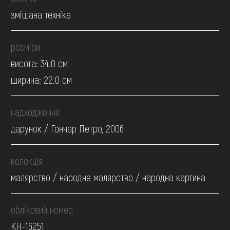
змішана техніка
розміри
висота: 34.0 см
ширина: 22.0 см
надходження
дарунок / Гончар Петро, 2006
колекція
малярство / народне малярство / народна картина
обліковий номер
КН-16251