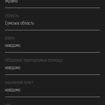
Україна
область
Сумська область
район
невідомо
Об’єднана територіальна громада
невідомо
населений пункт
невідомо
час