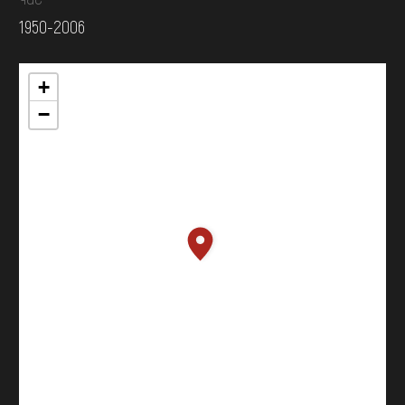
1950-2006
+
−