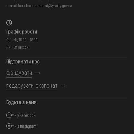
e-mail:
honchar.museum@kyivcity.gov.ua
Графік роботи
Ср - Нд: 10:00 - 18:00
Пн - Вт: вихідні
Підтримати нас
фондувати
подарувати експонат
Будьте з нами
Ми у Facebook
Ми в Instagram