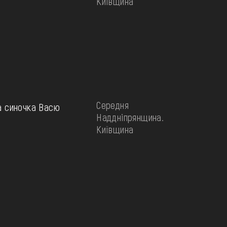
Київщина
Середня
а синочка Васю
Наддніпрянщина.
Київщина