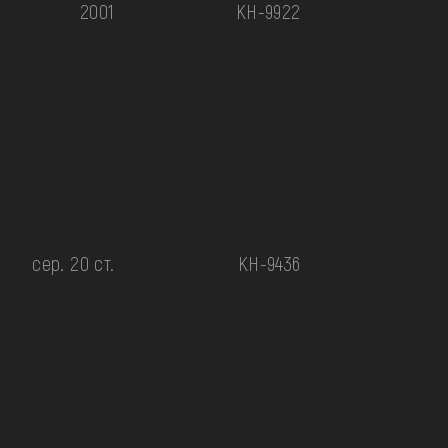
2001
КН-9922
сер. 20 ст.
КН-9436