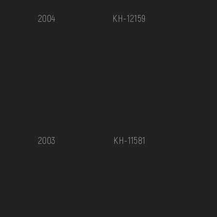
2004
КН-12159
2003
КН-11581