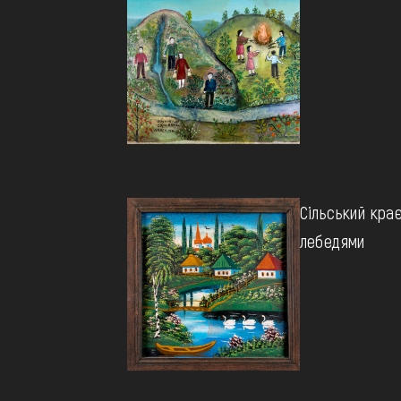
Сільський крає
лебедями