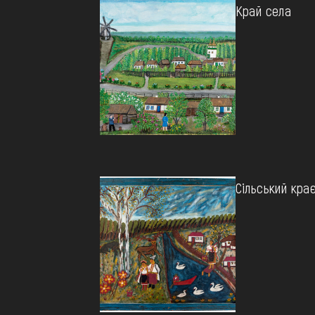
Край села
Сільський кра