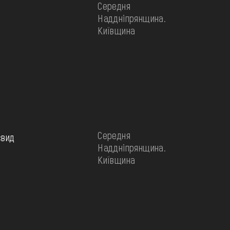
Середня
Наддніпрянщина.
Київщина
Середня
євид
Наддніпрянщина.
Київщина