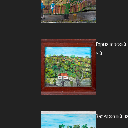
Германовский 
мій
Засуджений на