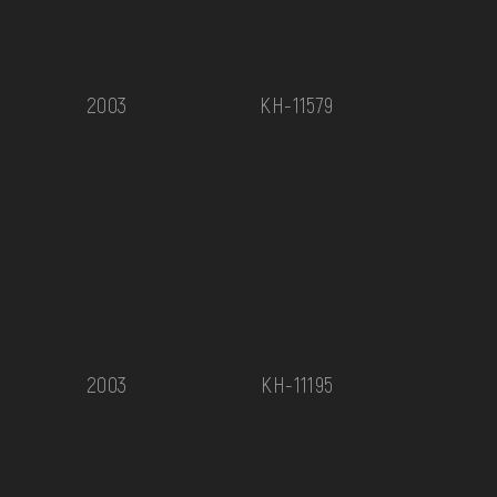
2003
КН-11579
2003
КН-11195