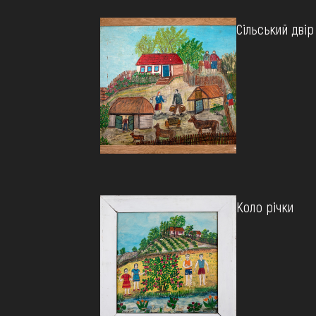
Сільський двір
Коло річки