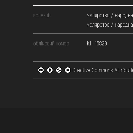
колекція
малярство / народне
малярство / народна
обліковий номер
КН-15829
Creative Commons Attributi