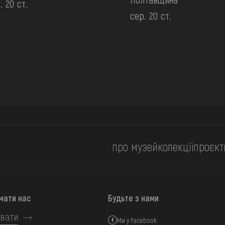
. 20 ст.
сер. 20 ст.
про музей
колекції
проєкт
мати нас
Будьте з нами
вати
Ми у Facebook