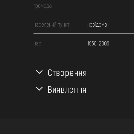
громада
населений пункт
невідомо
час
1950-2006
Створення
Виявлення