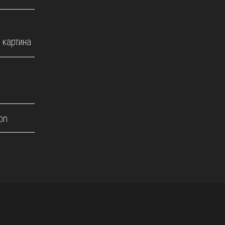
 картина
on