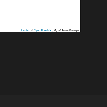
Leaflet
| ©
OpenStreetMap
, Музей Івана Гончара