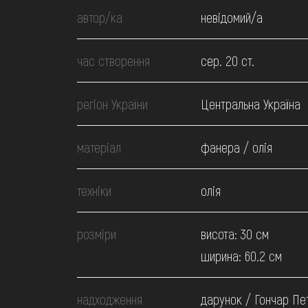
МЕДІА
автор/ка
невідомий/а
ВІДВІДАТИ
час створення
сер. 20 ст.
НАВЧИТИСЯ
регіон України
Центральна Україна
матеріал
фанера / олія
ПОСЛУГИ
техніки
олія
розміри
висота: 30 см
ширина: 60.2 см
надходження
дарунок / Гончар Пе