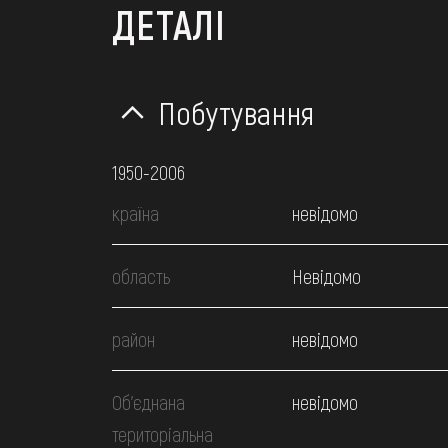
ДЕТАЛІ
Побутування
1950-2006
країна
невідомо
область
Невідомо
район
невідомо
Об’єднана
невідомо
територіальна