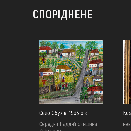
СПОРІДНЕНЕ
Село Обухів. 1933 рік
Коз
Середня Наддніпрянщина.
нев
Київщина