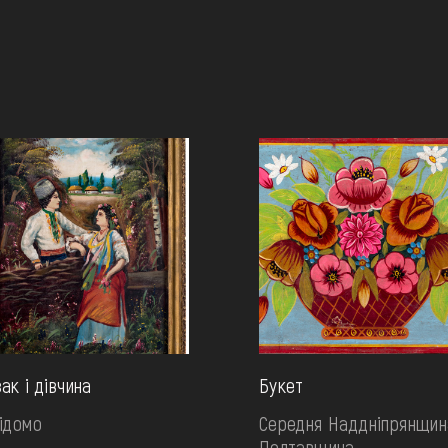
ак і дівчина
Букет
ідомо
Середня Наддніпрянщин
Полтавщина