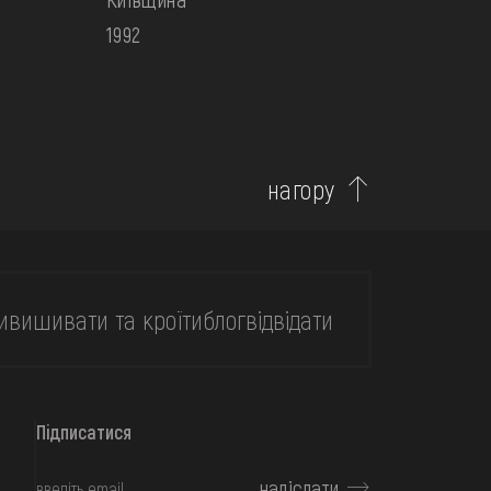
1992
нагору
и
вишивати та кроїти
блог
відвідати
Підписатися
надіслати