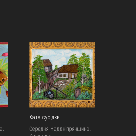
Хата сусідки
а.
Середня Наддніпрянщина.
Київщина