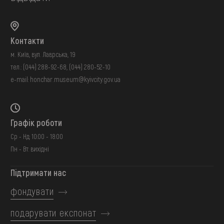
Контакти
м. Київ, вул. Лаврська, 19
тел.:
(044) 288-92-68
,
(044) 280-52-10
e-mail:
honchar.museum@kyivcity.gov.ua
Графік роботи
Ср - Нд: 10:00 - 18:00
Пн - Вт: вихідні
Підтримати нас
фондувати
подарувати експонат