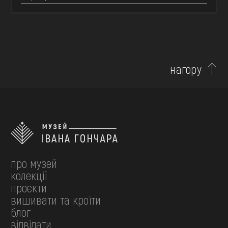
нагору
про музей
колекції
проєкти
вишивати та кроїти
блог
відвідати