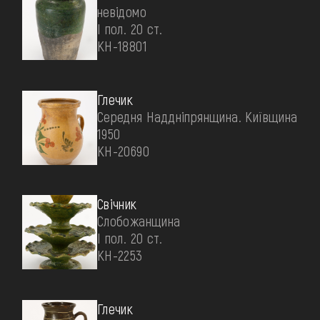
невідомо
І пол. 20 ст.
КН-18801
Глечик
Середня Наддніпрянщина. Київщина
1950
КН-20690
Свічник
Слобожанщина
І пол. 20 ст.
КН-2253
Глечик