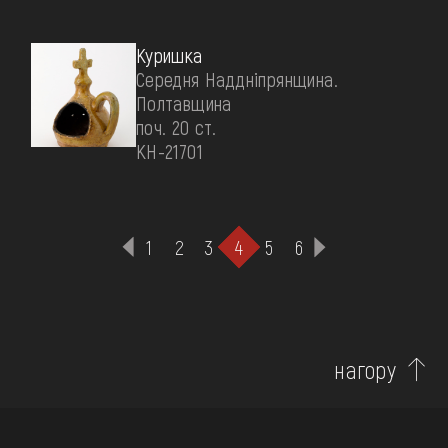
Куришка
Середня Наддніпрянщина.
Полтавщина
поч. 20 ст.
КН-21701
1
2
3
4
5
6
нагору