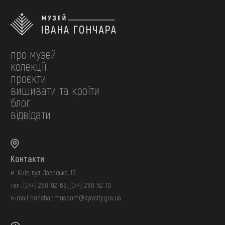
про музей
колекції
проєкти
вишивати та кроїти
блог
відвідати
Контакти
м. Київ, вул. Лаврська, 19
тел.:
(044) 288-92-68
,
(044) 280-52-10
e-mail:
honchar.museum@kyivcity.gov.ua