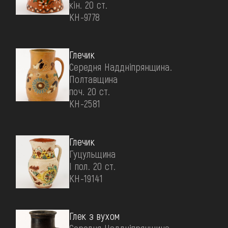
кін. 20 ст.
КН-9778
Глечик
Середня Наддніпрянщина.
Полтавщина
поч. 20 ст.
КН-2581
Глечик
Гуцульщина
І пол. 20 ст.
КН-19141
Глек з вухом