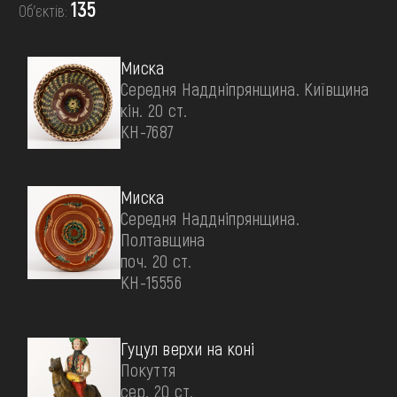
FAQ
135
Об’єктів:
ОНЛАЙН-КРАМНИЦЯ
ПІДТРИМАТИ
Миска
Середня Наддніпрянщина. Київщина
кін. 20 ст.
КН-7687
Миска
Середня Наддніпрянщина.
Полтавщина
поч. 20 ст.
КН-15556
Гуцул верхи на коні
Покуття
сер. 20 ст.