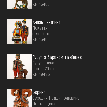
КН-15465
Князь і княгиня
Покуття
сер. 20 ст.
КН-15466
Гуцул з бараном та вівцею
Гуцульщина
II пол. 20 ст.
КН-19483
Бариня
Середня Наддніпрянщина.
Полтавщина