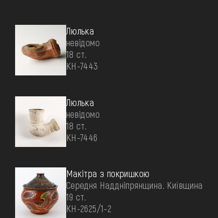
Люлька
невідомо
18 ст.
КН-7443
Люлька
невідомо
18 ст.
КН-7446
Макітра з покришкою
Середня Наддніпрянщина. Київщина
19 ст.
КН-2625/1-2