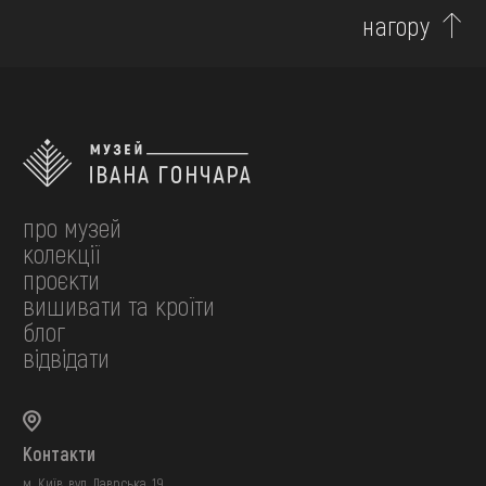
нагору
про музей
колекції
проєкти
вишивати та кроїти
блог
відвідати
Контакти
м. Київ, вул. Лаврська, 19