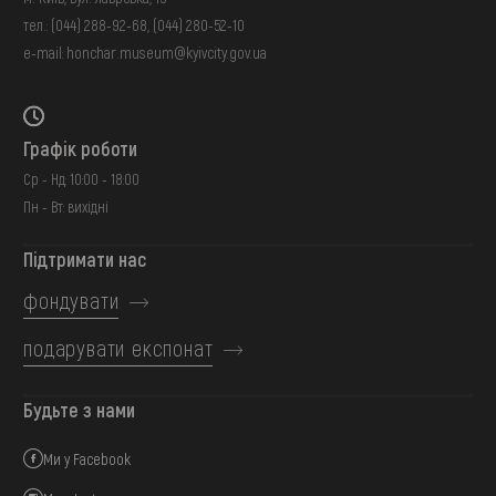
тел.:
(044) 288-92-68
,
(044) 280-52-10
e-mail:
honchar.museum@kyivcity.gov.ua
Графік роботи
Ср - Нд: 10:00 - 18:00
Пн - Вт: вихідні
Підтримати нас
фондувати
подарувати експонат
Будьте з нами
Ми у Facebook