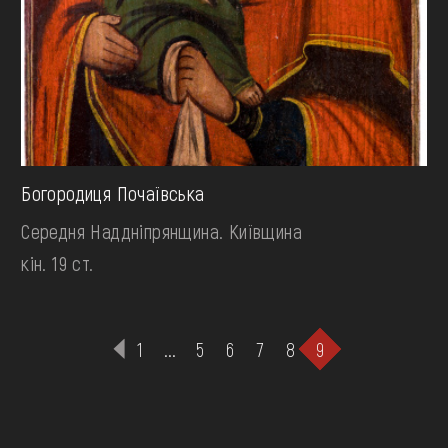
Богородиця Почаївська
Середня Наддніпрянщина. Київщина
кін. 19 ст.
1
...
5
6
7
8
9