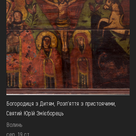
Богородиця з Дитям, Розп’яття з пристоячими,
Святий Юрій Змієборець
Волинь
сер. 19 ст.