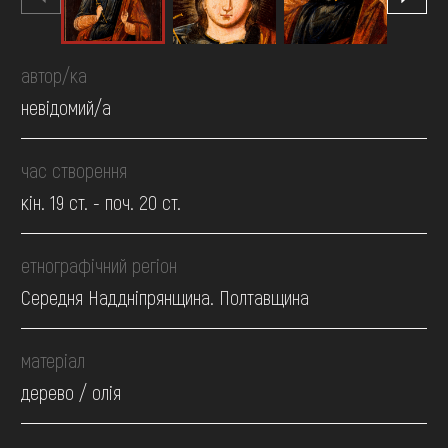
автор/ка
невідомий/а
час створення
кін. 19 ст. - поч. 20 ст.
етнографічний регіон
Середня Наддніпрянщина. Полтавщина
матеріал
дерево / олія