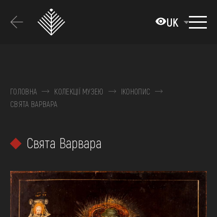
Перейти
до
UK
основного
вмісту
ПРО МУЗЕЙ
КОЛЕКЦІЇ
ГОЛОВНА
КОЛЕКЦІЇ МУЗЕЮ
ІКОНОПИС
СВЯТА ВАРВАРА
ВИСТАВКИ ТА ПОДІЇ
МЕДІА
Свята Варвара
ВІДВІДАТИ
НАВЧИТИСЯ
ПОСЛУГИ