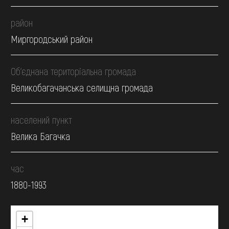
район
Миргородський район
Об’єднана територіальна громада
Великобагачанська селищна громада
населений пункт
Велика Багачка
час
1880-1993
+