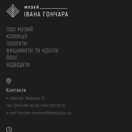
про музей
колекції
проєкти
вишивати та кроїти
блог
відвідати
Контакти
м. Київ, вул. Лаврська, 19
тел.:
(044) 288-92-68
,
(044) 280-52-10
e-mail:
honchar.museum@kyivcity.gov.ua