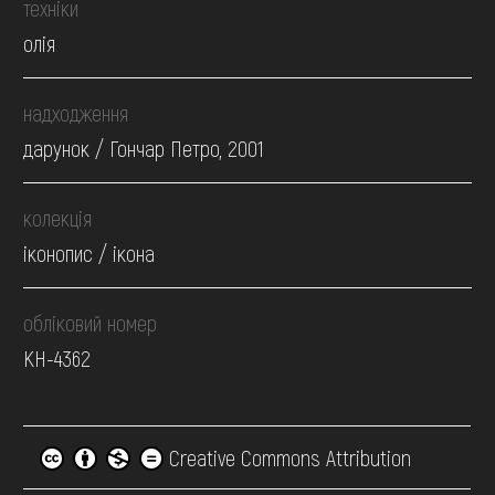
техніки
олія
надходження
дарунок / Гончар Петро, 2001
колекція
іконопис / ікона
обліковий номер
КН-4362
Creative Commons Attribution