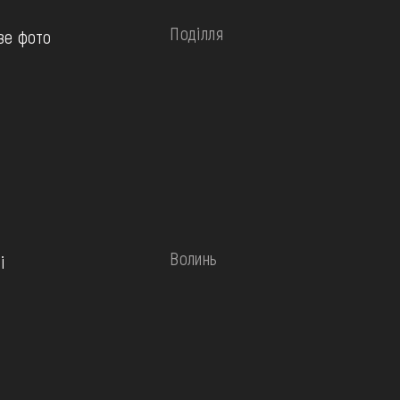
Поділля
ве фото
Волинь
і