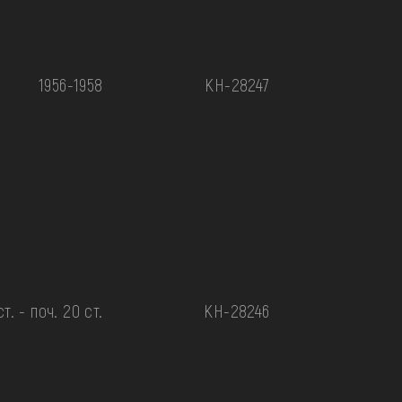
1956-1958
КН-28247
ст. - поч. 20 ст.
КН-28246