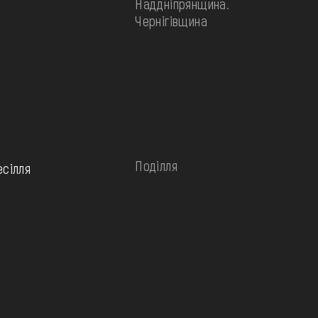
Наддніпрянщина.
Чернігівщина
Поділля
есілля