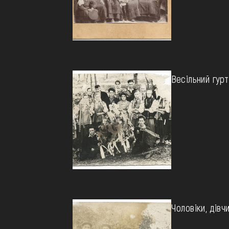
Весільний гурт
Чоловіки, дівч