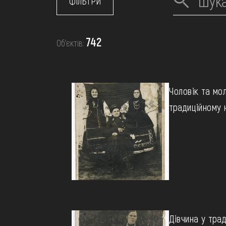
МЕДІА
ФІЛЬТРИ
ВІДВІДАТИ
742
Об’єктів:
НАВЧИТИСЯ
Чоловік та мол
традиційному 
ПОСЛУГИ
Дівчина у тра