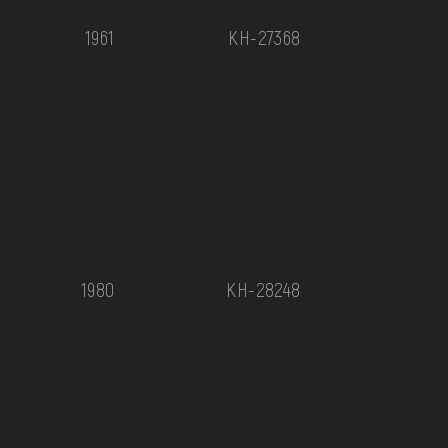
1961
КН-27368
1980
КН-28248