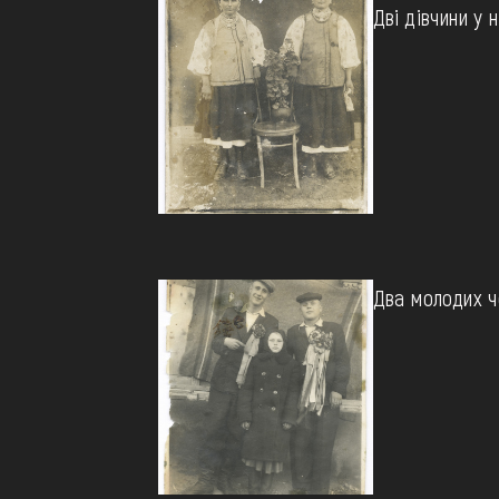
Дві дівчини у 
Два молодих ч