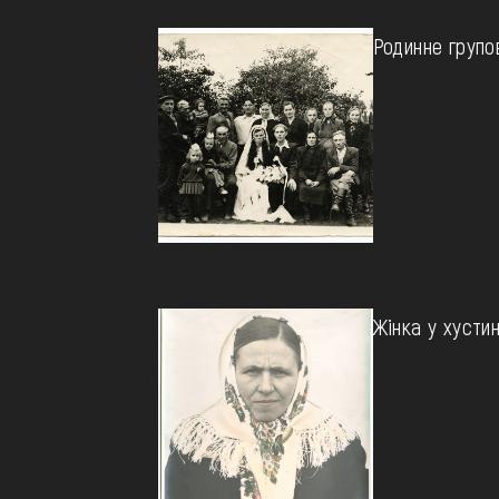
Родинне групо
Жінка у хустин