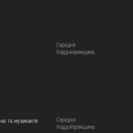
Середня
Наддніпрянщина
Середня
ина та музиканти
Наддніпрянщина