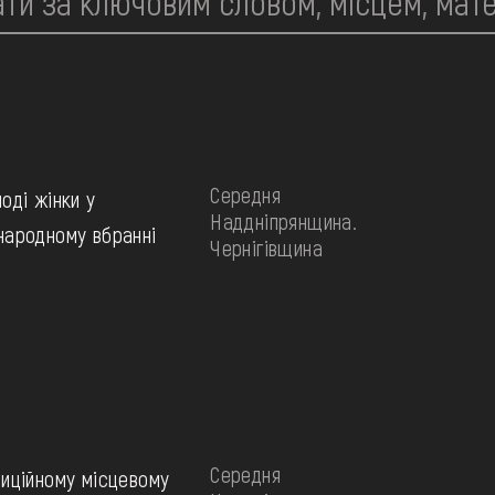
Середня
оді жінки у
Наддніпрянщина.
народному вбранні
Чернігівщина
Середня
диційному місцевому