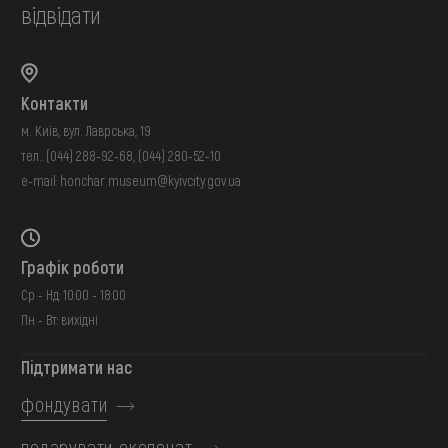
відвідати
Контакти
м. Київ, вул. Лаврська, 19
тел.:
(044) 288-92-68
,
(044) 280-52-10
e-mail:
honchar.museum@kyivcity.gov.ua
Графік роботи
Ср - Нд: 10:00 - 18:00
Пн - Вт: вихідні
Підтримати нас
фондувати
подарувати експонат