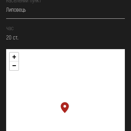
Липовець
час
20 ст.
+
−