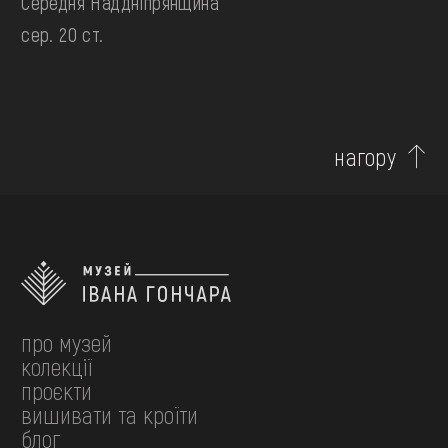
Середня Наддніпрянщина
сер. 20 ст.
нагору
про музей
колекції
проєкти
вишивати та кроїти
блог