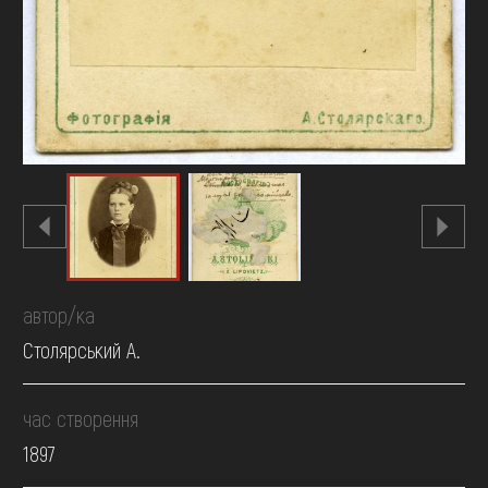
автор/ка
Столярський А.
час створення
1897