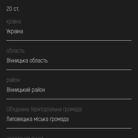
20 ст.
країна
Україна
область
Вінницька область
район
Вінницький район
Об’єднана територіальна громада
Липовецька міська громада
населений пункт