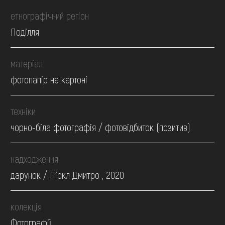
етнографічний регіон
Поділля
матеріал
фотопапір на картоні
техніки
чорно-біла фотографія / фотовідбиток (позитив)
надходження
дарунок / Піркл Дмитро , 2020
колекція
Фотографії