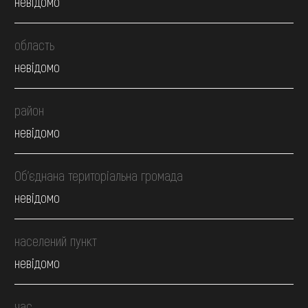
невідомо
область
невідомо
район
невідомо
Об’єднана територіальна громада
невідомо
населений пункт
невідомо
час