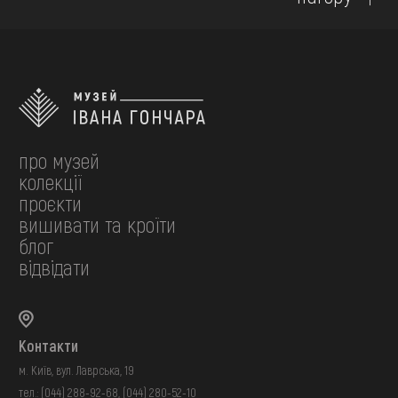
про музей
колекції
проєкти
вишивати та кроїти
блог
відвідати
Контакти
м. Київ, вул. Лаврська, 19
тел.:
(044) 288-92-68
,
(044) 280-52-10