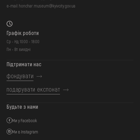
e-mail:
honchar.museum@kyivcity.gov.ua
Графік роботи
Ср - Нд: 10:00 - 18:00
Пн - Вт: вихідні
Підтримати нас
фондувати
подарувати експонат
Будьте з нами
Ми у Facebook
Ми в Instagram