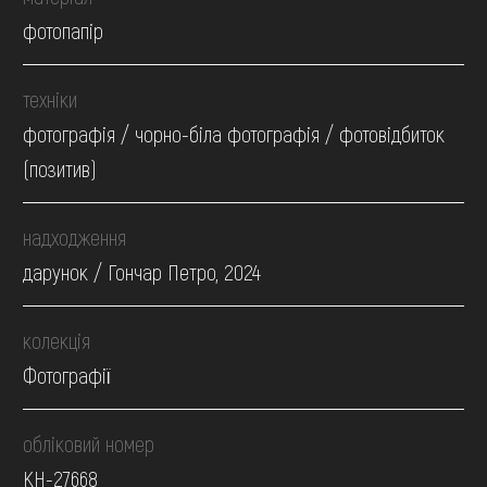
фотопапір
техніки
фотографія / чорно-біла фотографія / фотовідбиток
(позитив)
надходження
дарунок / Гончар Петро, 2024
колекція
Фотографії
обліковий номер
КН-27668