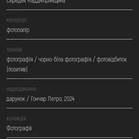
Середня Наддніпрянщина
матеріал
фотопапір
техніки
фотографія / чорно-біла фотографія / фотовідбиток
(позитив)
надходження
дарунок / Гончар Петро, 2024
колекція
Фотографії