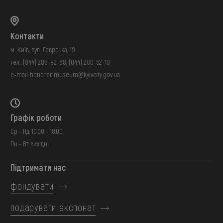
Контакти
м. Київ, вул. Лаврська, 19
тел.:
(044) 288-92-68
,
(044) 280-52-10
e-mail:
honchar.museum@kyivcity.gov.ua
Графік роботи
Ср - Нд: 10:00 - 18:00
Пн - Вт: вихідні
Підтримати нас
фондувати
подарувати експонат