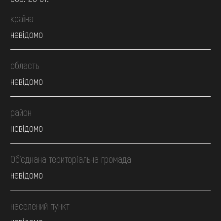
країна
невідомо
область
невідомо
район
невідомо
Об’єднана територіальна громада
невідомо
населений пункт