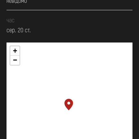
невідомо
час
сер. 20 ст.
+
−