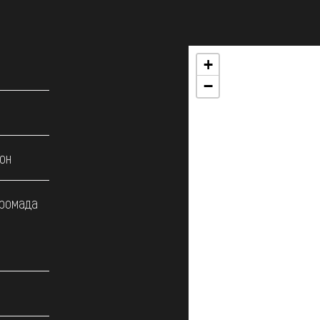
+
−
он
громада