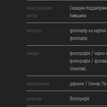
МЕДІА
етнографічний
Середня Наддніпрян
регіон
Київщина
ВІДВІДАТИ
матеріал
фотопапір на картоні
НАВЧИТИСЯ
фотопапір
техніки
ПОСЛУГИ
фотографія / чорно-
фотографія / фотові
(позитив)
надходження
дарунок / Гончар Пе
колекція
Фотографії