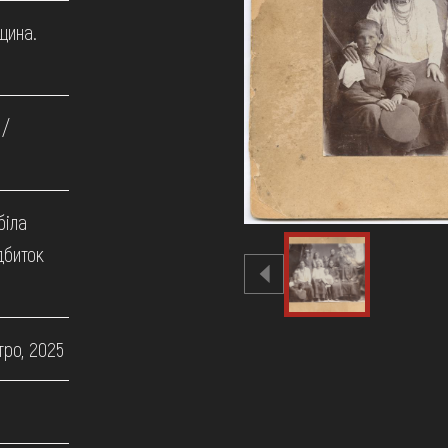
щина.
 /
біла
дбиток
тро, 2025