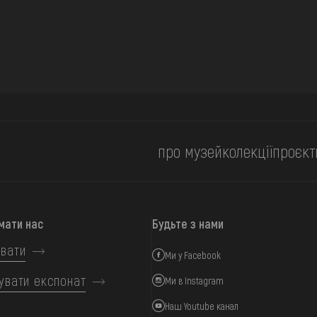
про музей
колекції
проєкт
мати нас
Будьте з нами
вати
Ми у Facebook
увати експонат
Ми в Instagram
Наш Youtube канал