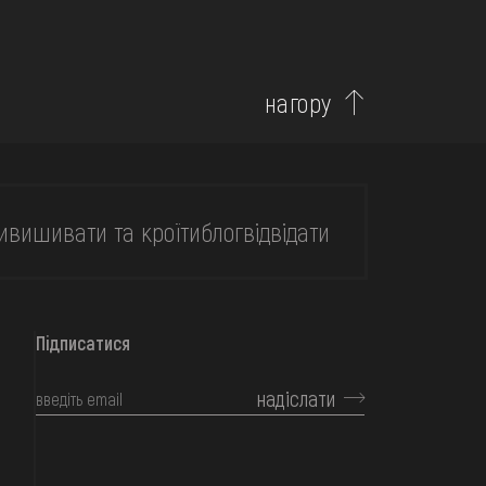
нагору
и
вишивати та кроїти
блог
відвідати
Підписатися
надіслати