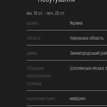
кін. 19 ст. - поч. 20 ст.
країна
Україна
область
Черкаська область
район
Звенигородський рай
Об’єднана
Шполянська міська 
територіальна
громада
населений пункт
невідомо