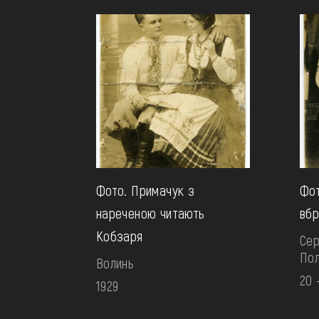
Фото. Примачук з
Фот
нареченою читають
вбр
Кобзаря
Сер
По
Волинь
20 
1929