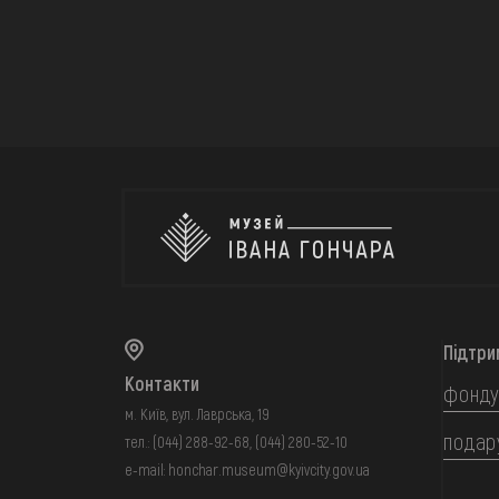
Підтри
Контакти
фонду
м. Київ, вул. Лаврська, 19
подар
тел.:
(044) 288-92-68
,
(044) 280-52-10
e-mail:
honchar.museum@kyivcity.gov.ua