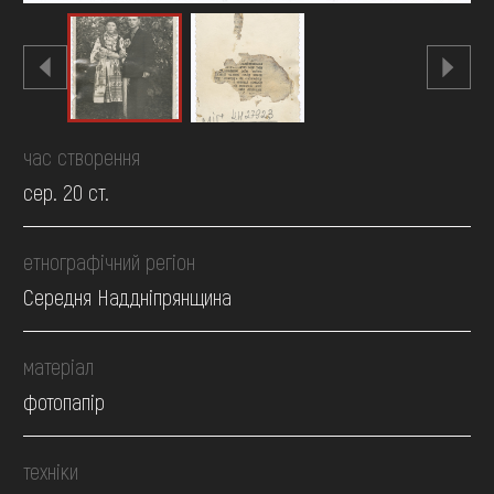
час створення
сер. 20 ст.
етнографічний регіон
Середня Наддніпрянщина
матеріал
фотопапір
техніки