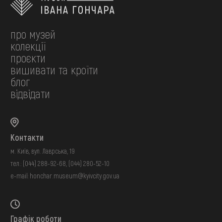
про музей
колекції
проєкти
вишивати та кроїти
блог
відвідати
Контакти
м. Київ, вул. Лаврська, 19
тел.:
(044) 288-92-68
,
(044) 280-52-10
e-mail:
honchar.museum@kyivcity.gov.ua
Графік роботи