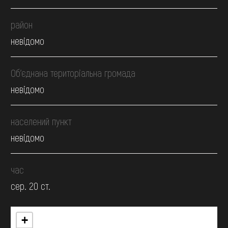
район
невідомо
Об’єднана територіальна громада
невідомо
населений пункт
невідомо
час
сер. 20 ст.
+