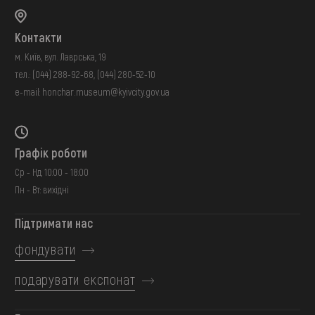
Контакти
м. Київ, вул. Лаврська, 19
тел.:
(044) 288-92-68
,
(044) 280-52-10
e-mail:
honchar.museum@kyivcity.gov.ua
Графік роботи
Ср - Нд: 10:00 - 18:00
Пн - Вт: вихідні
Підтримати нас
фондувати
подарувати експонат