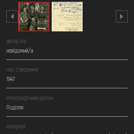
автор/ка
невідомий/а
час створення
1947
етнографічний регіон
Поділля
матеріал