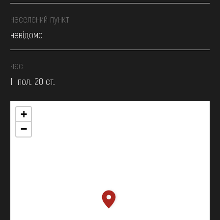
населений пункт
невідомо
час
II пол. 20 ст.
+
−