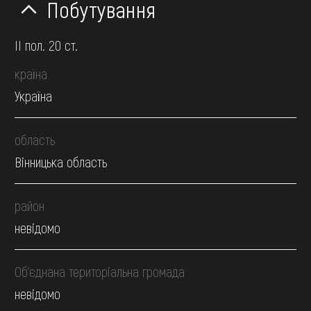
Побутування
II пол. 20 ст.
країна
Україна
область
Вінницька область
район
невідомо
Об’єднана територіальна громада
невідомо