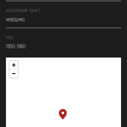
населений пункт
невідомо
час
1950-1960
+
−