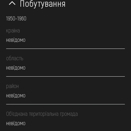
Побутування
1950-1960
країна
невідомо
область
невідомо
район
невідомо
Об’єднана територіальна громада
невідомо