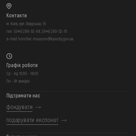
Контакти
м. Київ, вул. Лаврська, 19
тел.:
(044) 288-92-68
,
(044) 280-52-10
e-mail:
honchar.museum@kyivcity.gov.ua
Графік роботи
Ср - Нд: 10:00 - 18:00
Пн - Вт: вихідні
Підтримати нас
фондувати
подарувати експонат