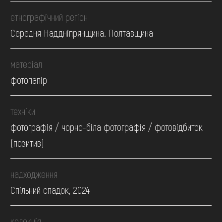
етнографічний регіон
Середня Наддніпрянщина. Полтавщина
матеріал
фотопапір
техніки
фотографія / чорно-біла фотографія / фотовідбиток
(позитив)
надходження
Спільний спадок, 2024
колекція