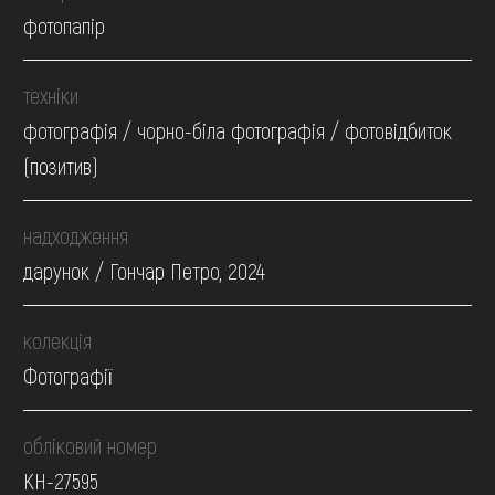
фотопапір
техніки
фотографія / чорно-біла фотографія / фотовідбиток
(позитив)
надходження
дарунок / Гончар Петро, 2024
колекція
Фотографії
обліковий номер
КН-27595