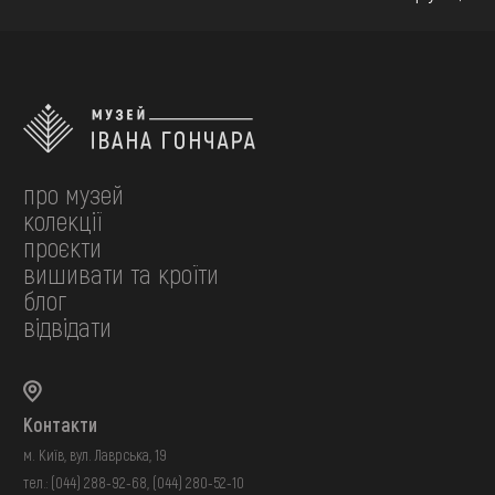
про музей
колекції
проєкти
вишивати та кроїти
блог
відвідати
Контакти
м. Київ, вул. Лаврська, 19
тел.:
(044) 288-92-68
,
(044) 280-52-10