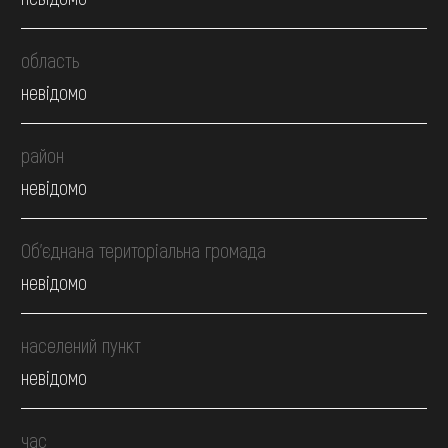
область
невідомо
район
невідомо
Об’єднана територіальна громада
невідомо
населений пункт
невідомо
час