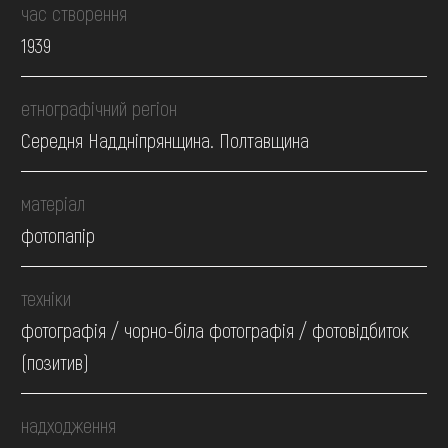
час створення
1939
етнографічний регіон
Середня Наддніпрянщина. Полтавщина
матеріал
фотопапір
техніки
фотографія / чорно-біла фотографія / фотовідбиток
(позитив)
надходження