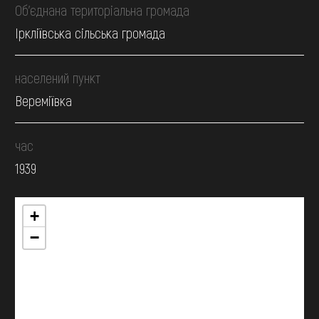
Об’єднана територіальна громада
Іркліївська сільська громада
населений пункт
Вереміївка
час
1939
+
−