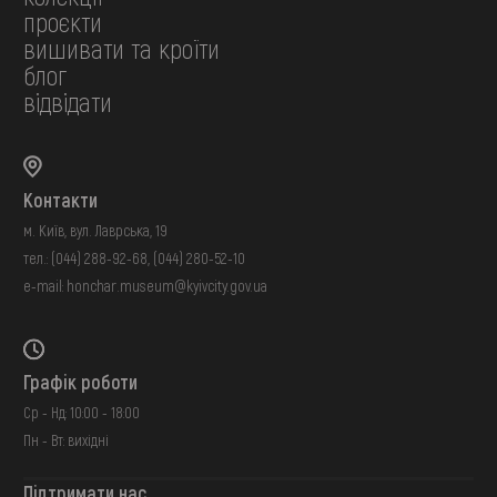
проєкти
вишивати та кроїти
блог
відвідати
Контакти
м. Київ, вул. Лаврська, 19
тел.:
(044) 288-92-68
,
(044) 280-52-10
e-mail:
honchar.museum@kyivcity.gov.ua
Графік роботи
Ср - Нд: 10:00 - 18:00
Пн - Вт: вихідні
Підтримати нас