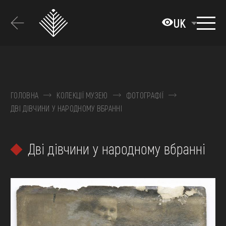
Перейти
до
UK
основного
вмісту
ПРО МУЗЕЙ
КОЛЕКЦІЇ
ГОЛОВНА
КОЛЕКЦІЇ МУЗЕЮ
ФОТОГРАФІЇ
ДВІ ДІВЧИНИ У НАРОДНОМУ ВБРАННІ
ВИСТАВКИ ТА ПОДІЇ
МЕДІА
Дві дівчини у народному вбранні
ВІДВІДАТИ
НАВЧИТИСЯ
ПОСЛУГИ