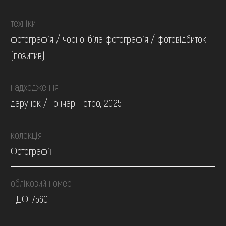
техніки
фотографія / чорно-біла фотографія / фотовідбиток
(позитив)
надходження
дарунок / Гончар Петро, 2025
колекція
Фотографії
обліковий номер
НДФ-7560