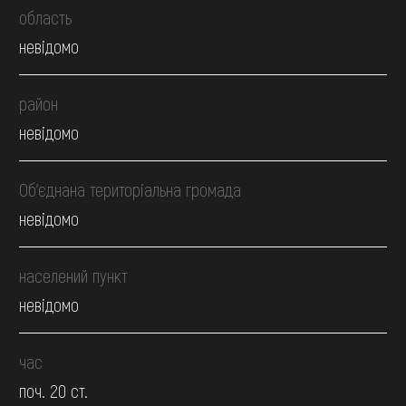
область
невідомо
район
невідомо
Об’єднана територіальна громада
невідомо
населений пункт
невідомо
час
поч. 20 ст.