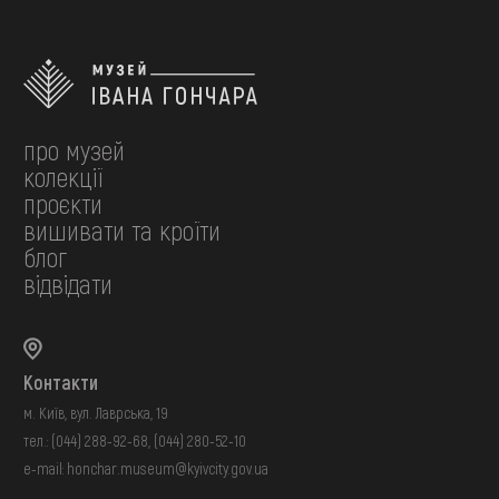
про музей
колекції
проєкти
вишивати та кроїти
блог
відвідати
Контакти
м. Київ, вул. Лаврська, 19
тел.:
(044) 288-92-68
,
(044) 280-52-10
e-mail:
honchar.museum@kyivcity.gov.ua