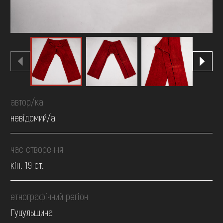
автор/ка
невідомий/а
час створення
кін. 19 ст.
етнографічний регіон
Гуцульщина