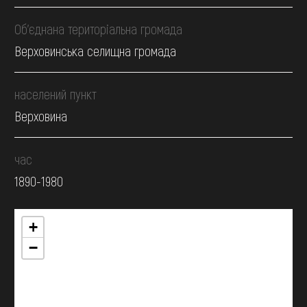
Об’єднана територіальна громада
Верховинська селищна громада
населений пункт
Верховина
час
1890-1980
+
−