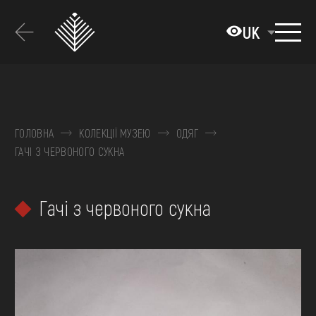
Перейти
до
UK
основного
вмісту
ПРО МУЗЕЙ
КОЛЕКЦІЇ
ГОЛОВНА
КОЛЕКЦІЇ МУЗЕЮ
ОДЯГ
ГАЧІ З ЧЕРВОНОГО СУКНА
ВИСТАВКИ ТА ПОДІЇ
МЕДІА
Гачі з червоного сукна
ВІДВІДАТИ
НАВЧИТИСЯ
ПОСЛУГИ