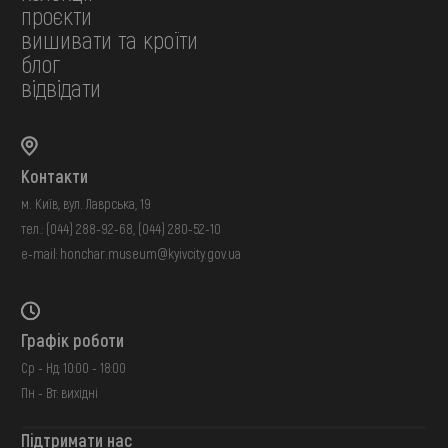
проєкти
вишивати та кроїти
блог
відвідати
Контакти
м. Київ, вул. Лаврська, 19
тел.:
(044) 288-92-68
,
(044) 280-52-10
e-mail:
honchar.museum@kyivcity.gov.ua
Графік роботи
Ср - Нд: 10:00 - 18:00
Пн - Вт: вихідні
Підтримати нас