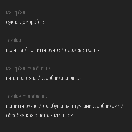
матеріал
сукно доморобне
техніки
валяння / пошиття ручне / саржеве ткання
матеріал оздоблення
нитка вовняна / фарбники анілінові
техніка оздоблення
пошиття ручне / фарбування штучними фарбниками /
обробка краю петельним швом