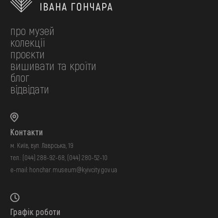
про музей
колекції
проєкти
вишивати та кроїти
блог
відвідати
Контакти
м. Київ, вул. Лаврська, 19
тел.:
(044) 288-92-68
,
(044) 280-52-10
e-mail:
honchar.museum@kyivcity.gov.ua
Графік роботи