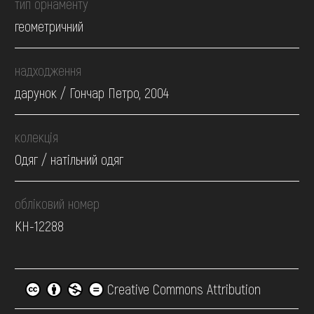
тип орнаменту
геометричний
надходження
дарунок / Гончар Петро, 2004
колекція
Одяг / натільний одяг
обліковий номер
КН-12288
Creative Commons Attribution