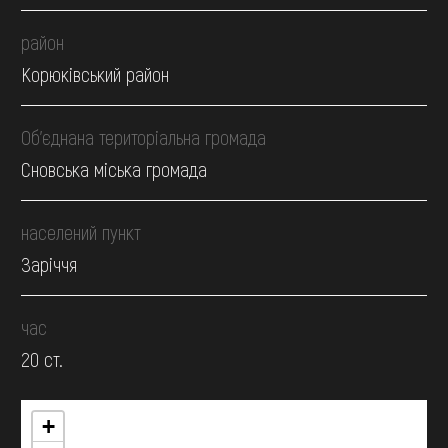
район
Корюківський район
Об’єднана територіальна громада
Сновська міська громада
населений пункт
Заріччя
час
20 ст.
+