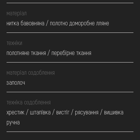
матеріал
нитка бавовняна / полотно доморобне лляне
техніки
полотняне ткання / перебірне ткання
матеріал оздоблення
заполоч
техніка оздоблення
хрестик / штапівка / вистіг / рясування / вишивка
ручна