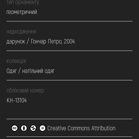
тип орнаменту
геометричний
надходження
дарунок / Гончар Петро, 2004
колекція
Одяг / натільний одяг
обліковий номер
КН-13104
Creative Commons Attribution