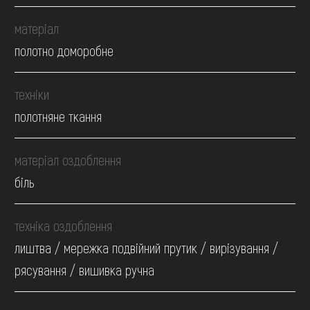
матеріал
полотно доморобне
техніки
полотняне ткання
матеріал оздоблення
біль
техніка оздоблення
лиштва / мережка подвійний прутик / вирізування /
рясування / вишивка ручна