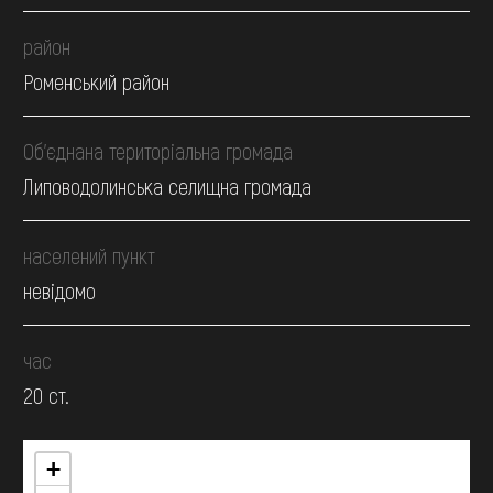
район
Роменський район
Об’єднана територіальна громада
Липоводолинська селищна громада
населений пункт
невідомо
час
20 ст.
+