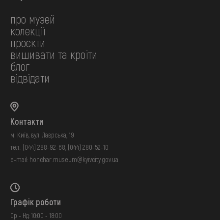
про музей
колекції
проєкти
вишивати та кроїти
блог
відвідати
Контакти
м. Київ, вул. Лаврська, 19
тел.:
(044) 288-92-68
,
(044) 280-52-10
e-mail:
honchar.museum@kyivcity.gov.ua
Графік роботи
Ср - Нд: 10:00 - 18:00