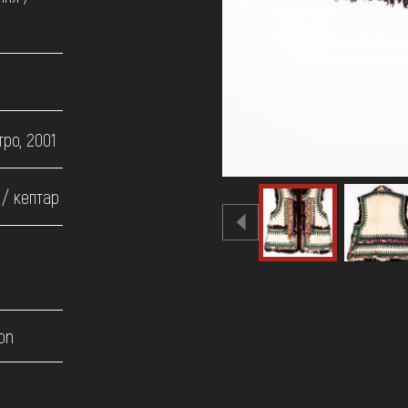
ро, 2001
 / кептар
on