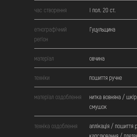
МЕДІА
час створення
І пол. 20 ст.
ВІДВІДАТИ
етнографічний
Гуцульщина
регіон
НАВЧИТИСЯ
матеріал
овчина
ПОСЛУГИ
техніки
пошиття ручне
матеріал оздоблення
нитка вовняна / шкір
смушок
техніка оздоблення
аплікація / пошиття 
капслювання / плете