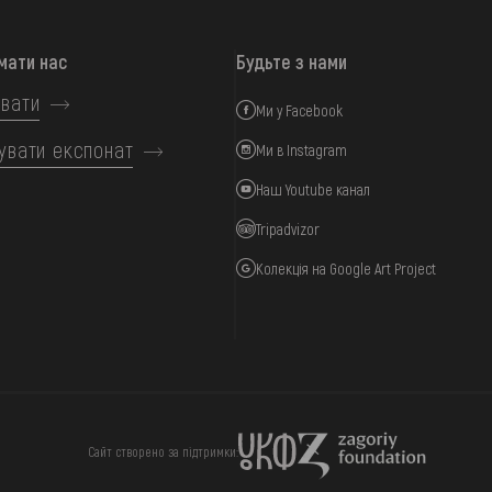
мати нас
Будьте з нами
вати
Ми у Facebook
увати експонат
Ми в Instagram
Наш Youtube канал
Tripadvizor
Колекція на Google Art Project
ИЦЯ
ПІДТРИМАТИ
Сайт створено за підтримки: