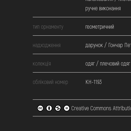
ручне виконання
тип орнаменту
геометричний
надходження
дарунок / Гончар Пет
колекція
одяг / плечовий одяг
обліковий номер
КН-1193
Creative Commons Attributi