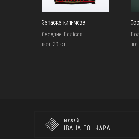
Запаска килимова
Сор
Середнє Полісся
Под
поч. 20 ст.
поч