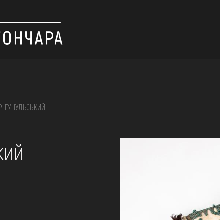
Р ГУЦУЛЬСЬКИЙ
 вишивка, скриня, ...
кий
ІЇ