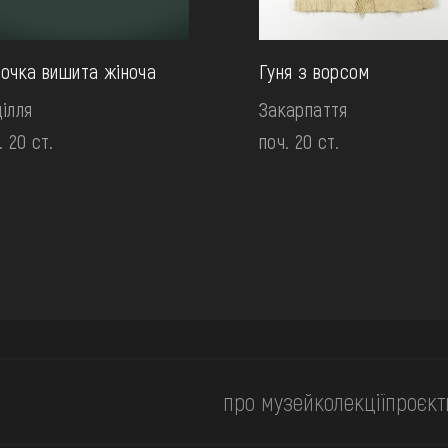
очка вишита жіноча
Гуня з ворсом
ілля
Закарпаття
. 20 ст.
поч. 20 ст.
про музей
колекції
проєкт