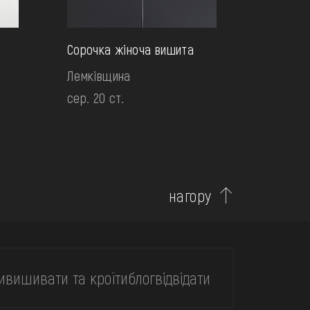
Сорочка жіноча вишита
Лемківщина
сер. 20 ст.
нагору
и
вишивати та кроїти
блог
відвідати