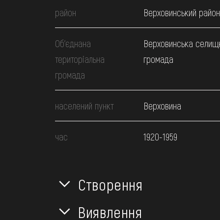
район
Верховинський район
Об’єднана
Верховинська селищ
територіальна
громада
громада
населений пункт
Верховина
час
1920-1959
Створення
Виявлення