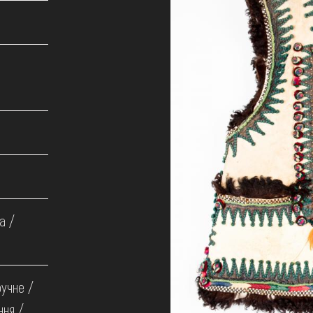
а /
ручне /
ння /