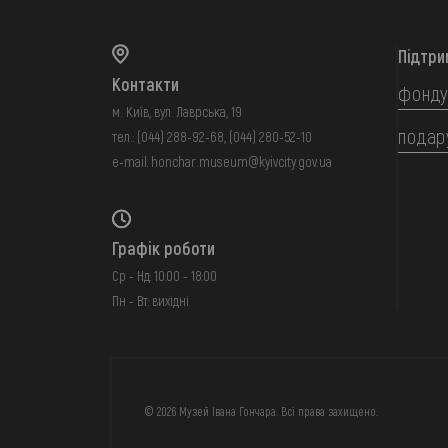
Підтри
Контакти
фонду
м. Київ, вул. Лаврська, 19
подар
тел.:
(044) 288-92-68
,
(044) 280-52-10
e-mail:
honchar.museum@kyivcity.gov.ua
Графік роботи
Ср - Нд: 10:00 - 18:00
Пн - Вт: вихідні
FAQ
ОНЛАЙН-КРАМН
© 2026 Музей Івана Гончара. Всі права захищено.