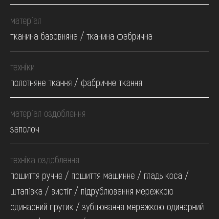
матеріал
тканина бавовняна / тканина фабрична
техніки
полотняне ткання / фабричне ткання
матеріал оздоблення
заполоч
техніка оздоблення
пошиття ручне / пошиття машинне / гладь коса /
штапівка / вистіг / підрублювання мережкою
одинарний прутик / зубцювання мережкою одинарний