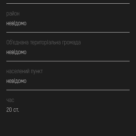
район
невідомо
Об’єднана територіальна громада
невідомо
населений пункт
невідомо
час
20 ст.