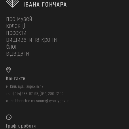
про музей
колекції
проєкти
вишивати та кроїти
блог
відвідати
Контакти
м. Київ, вул. Лаврська, 19
тел.:
(044) 288-92-68
,
(044) 280-52-10
e-mail:
honchar.museum@kyivcity.gov.ua
Графік роботи