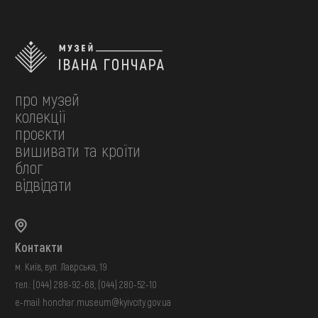
про музей
колекції
проєкти
вишивати та кроїти
блог
відвідати
Контакти
м. Київ, вул. Лаврська, 19
тел.:
(044) 288-92-68
,
(044) 280-52-10
e-mail:
honchar.museum@kyivcity.gov.ua