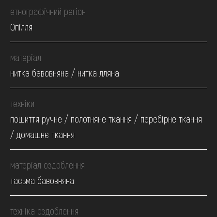
етнографічний регіон
Опілля
матеріал
нитка бавовняна / нитка лляна
техніки
пошиття ручне / полотняне ткання / перебірне ткання
/ домашнє ткання
матеріал оздоблення
тасьма бавовняна
техніка оздоблення