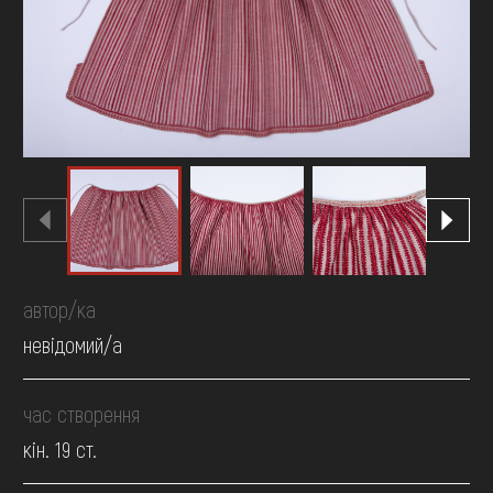
FAQ
ОНЛАЙН-КРАМНИЦЯ
ПІДТРИМАТИ
автор/ка
невідомий/а
час створення
кін. 19 ст.