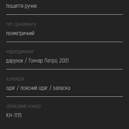
пошиття ручне
тип орнаменту
геометричний
надходження
дарунок / Гончар Петро, 2001
колекція
одяг / поясний одяг / запаска
обліковий номер
КН-1115