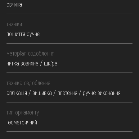
овчина
техніки
пошиття ручне
матеріал оздоблення
нитка вовняна / шкіра
техніка оздоблення
аплікація / вишивка / плетення / ручне виконання
тип орнаменту
геометричний