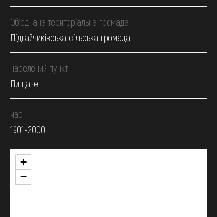
Об’єднана територіальна громада
Підгайчиківська сільська громада
населений пункт
Пищаче
час
1901-2000
+
−