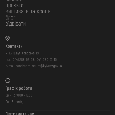
проєкти
вишивати та кроїти
блог
відвідати
Контакти
м. Київ, вул. Лаврська, 19
тел.:
(044) 288-92-68
,
(044) 280-52-10
e-mail:
honchar.museum@kyivcity.gov.ua
Графік роботи
Ср - Нд: 10:00 - 18:00
Пн - Вт: вихідні
Підтримати нас