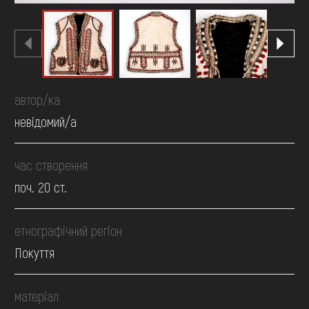
автор/ка
невідомий/а
час створення
поч. 20 ст.
етнографічний регіон
Покуття
матеріал