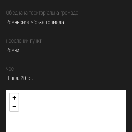
Об’єднана територіальна громада
Роменська міська громада
населений пункт
Ромни
час
II пол. 20 ст.
+
−