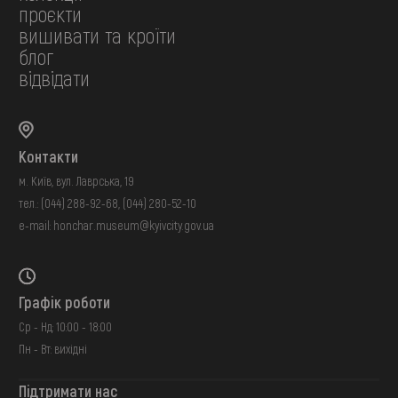
проєкти
вишивати та кроїти
блог
відвідати
Контакти
м. Київ, вул. Лаврська, 19
тел.:
(044) 288-92-68
,
(044) 280-52-10
e-mail:
honchar.museum@kyivcity.gov.ua
Графік роботи
Ср - Нд: 10:00 - 18:00
Пн - Вт: вихідні
Підтримати нас