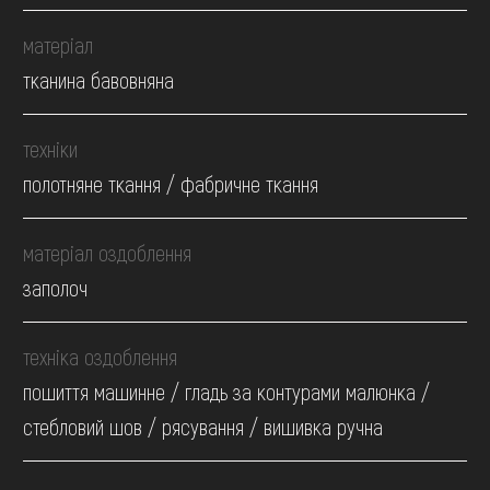
матеріал
тканина бавовняна
техніки
полотняне ткання / фабричне ткання
матеріал оздоблення
заполоч
техніка оздоблення
пошиття машинне / гладь за контурами малюнка /
стебловий шов / рясування / вишивка ручна