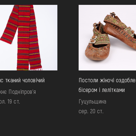
с тканий чоловічий
Постоли жіночі оздобле
бісером і лелітками
нє Подніпров'я
ол. 19 ст.
Гуцульщина
сер. 20 ст.