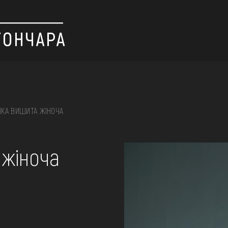
КА ВИШИТА ЖІНОЧА
 вишивка, скриня, ...
 жіноча
ІЇ