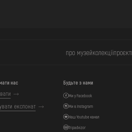
про музей
колекції
проєкт
мати нас
Будьте з нами
вати
Ми у Facebook
увати експонат
Ми в Instagram
Наш Youtube канал
Tripadvizor