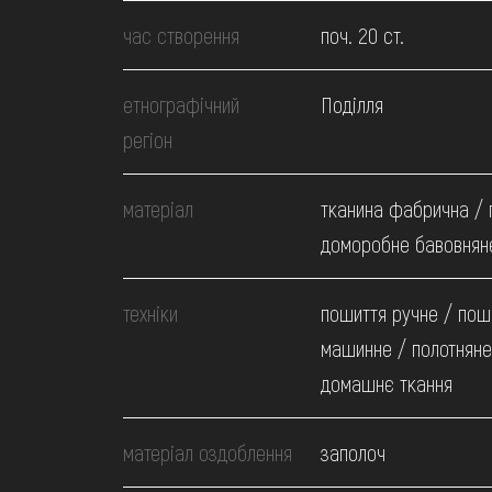
МЕДІА
час створення
поч. 20 ст.
ВІДВІДАТИ
етнографічний
Поділля
регіон
НАВЧИТИСЯ
матеріал
тканина фабрична / 
ПОСЛУГИ
доморобне бавовнян
техніки
пошиття ручне / пош
машинне / полотняне
домашнє ткання
матеріал оздоблення
заполоч