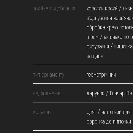
техніка оздоблення
хрестик косий / низь
з'єднування черв'ячо
обробка краю петел
швом / вишивка по р
рясування / вишивка
защипи
тип орнаменту
геометричний
надходження
дарунок / Гончар Пет
колекція
одяг / натільний одяг
сорочка до підточки