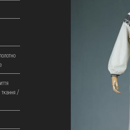
полотно
е
иття
 ткання /