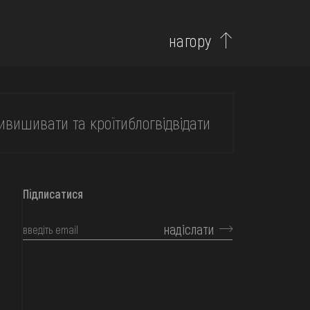
нагору
и
вишивати та кроїти
блог
відвідати
Підписатися
надіслати