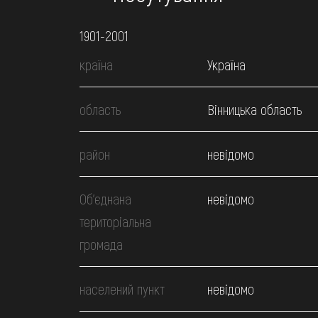
1901-2001
країна
Україна
область
Вінницька область
район
невідомо
Об’єднана
невідомо
територіальна
громада
населений пункт
невідомо