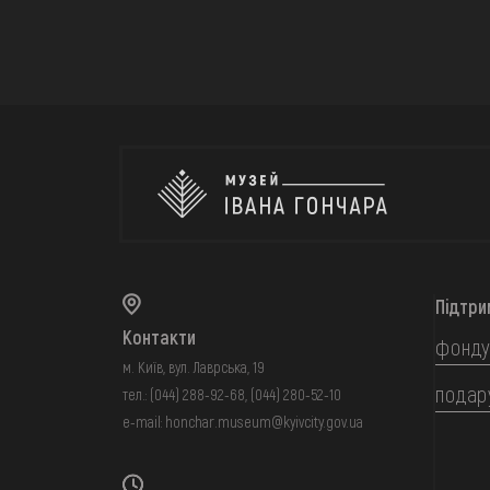
Підтри
Контакти
фонду
м. Київ, вул. Лаврська, 19
подар
тел.:
(044) 288-92-68
,
(044) 280-52-10
e-mail:
honchar.museum@kyivcity.gov.ua