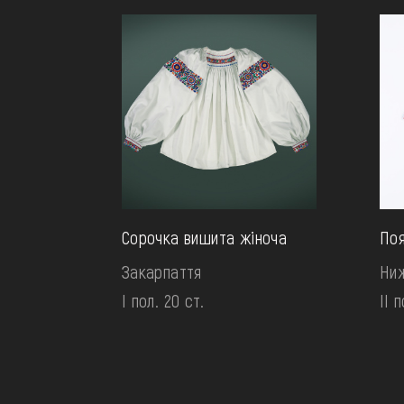
Сорочка вишита жіноча
Поя
Закарпаття
Ниж
І пол. 20 ст.
II п