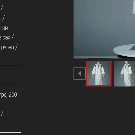
 /
к /
ьним
ясах /
 ручна /
ро, 2001
 /