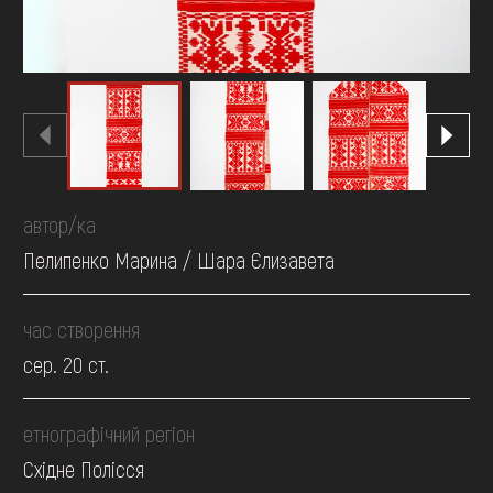
автор/ка
Пелипенко Марина / Шара Єлизавета
час створення
сер. 20 ст.
етнографічний регіон
Східне Полісся