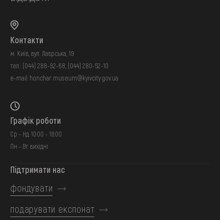
Контакти
м. Київ, вул. Лаврська, 19
тел.:
(044) 288-92-68
,
(044) 280-52-10
e-mail:
honchar.museum@kyivcity.gov.ua
Графік роботи
Ср - Нд: 10:00 - 18:00
Пн - Вт: вихідні
Підтримати нас
фондувати
подарувати експонат