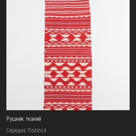
Рушник тканий
Середнє Полісся