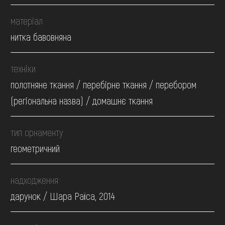
матеріал
нитка бавовняна
техніки
полотняне ткання / перебірне ткання / перебором
(регіональна назва) / домашнє ткання
тип орнаменту
геометричний
надходження
дарунок / Шара Раїса, 2014