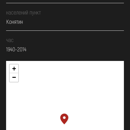
населений пункт
Конятин
час
1940-2014
+
−