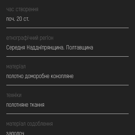
час створення
поч. 20 ст.
етнографічний регіон
Середня Наддніпрянщина. Полтавщина
матеріал
полотно доморобне конопляне
техніки
полотняне ткання
матеріал оздоблення
заполоч