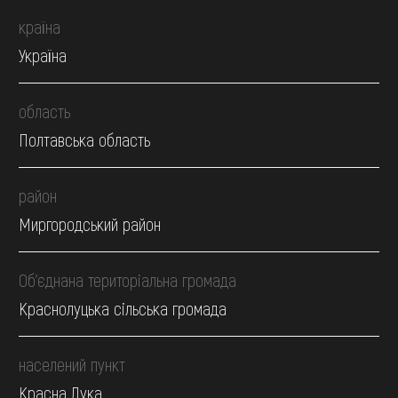
країна
Україна
область
Полтавська область
район
Миргородський район
Об’єднана територіальна громада
Краснолуцька сільська громада
населений пункт
Красна Лука