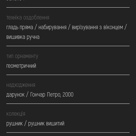
техніка оздоблення
гладь пряма / набирування / вирізування з віконцем /
вишивка ручна
тип орнаменту
геометричний
надходження
дарунок / Гончар Петро, 2000
колекція
рушник / рушник вишитий