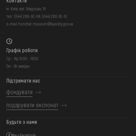
Контакти
м. Київ, вул. Лаврська, 19
тел.:
(044) 288-92-68
,
(044) 280-52-10
e-mail:
honchar.museum@kyivcity.gov.ua
Графік роботи
Ср - Нд: 10:00 - 18:00
Пн - Вт: вихідні
Підтримати нас
фондувати
подарувати експонат
Будьте з нами
Ми у Facebook