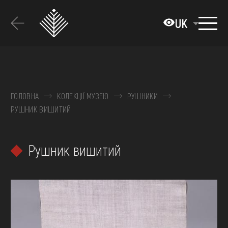
Перейти
до
UK
основного
вмісту
ПРО МУЗЕЙ
КОЛЕКЦІЇ
ГОЛОВНА
КОЛЕКЦІЇ МУЗЕЮ
РУШНИКИ
РУШНИК ВИШИТИЙ
ВИСТАВКИ ТА ПОДІЇ
МЕДІА
Рушник вишитий
ВІДВІДАТИ
НАВЧИТИСЯ
ПОСЛУГИ