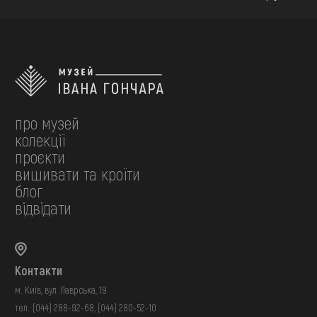
про музей
колекції
проєкти
вишивати та кроїти
блог
відвідати
Контакти
м. Київ, вул. Лаврська, 19
тел.:
(044) 288-92-68
,
(044) 280-52-10