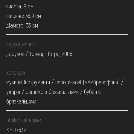
висота: 8 см
ширина: 35.9 см
діаметр: 33 см
надходження
дарунок / Гончар Петро, 2008
колекція
музичні інструменти / перетинкові (мембранофони) /
ударні / решітко з брязкальцями / бубон з
брязкальцями
обліковий номер
КН-17832