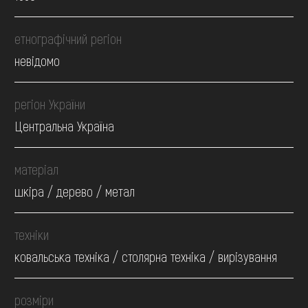
етнографічний регіон
невідомо
регіон України
Центральна Україна
матеріал
шкіра / дерево / метал
техніки
ковальська техніка / столярна техніка / вирізування
розміри