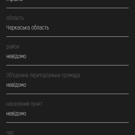
область
Черкаська область
район
невідомо
Об’єднана територіальна громада
невідомо
населений пункт
невідомо
час