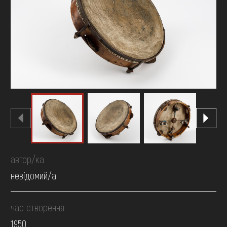
FAQ
ОНЛАЙН-КРАМНИЦЯ
ПІДТРИМАТИ
автор/ка
невідомий/а
час створення
1950