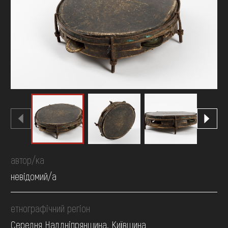
FAQ
ОНЛАЙН-КРАМНИЦЯ
ПІДТРИМАТИ
автор/ка
невідомий/а
етнографічний регіон
Середня Наддніпрянщина. Київщина