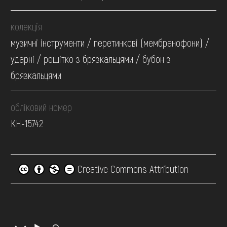
колекція
музичні інструменти / перетинкові (мембранофони) /
ударні / решітко з брязкальцями / бубон з
брязкальцями
обліковий номер
КН-15742
Creative Commons Attribution