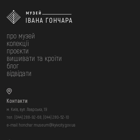
про музей
колекції
проєкти
вишивати та кроїти
блог
відвідати
Контакти
м. Київ, вул. Лаврська, 19
тел.:
(044) 288-92-68
,
(044) 280-52-10
e-mail:
honchar.museum@kyivcity.gov.ua