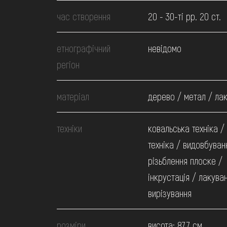
МЕДІА
час створення
20 - 30-ті рр. 20 ст.
ВІДВІДАТИ
етнографічний
невідомо
регіон
НАВЧИТИСЯ
матеріал
дерево / метал / ла
ПОСЛУГИ
техніки
ковальська техніка /
техніка / видовбуван
різьблення плоске /
інкрустація / лакува
вирізування
розміри
висота: 87.7 см