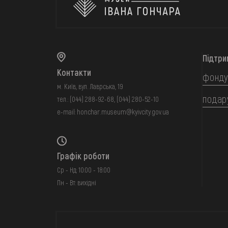
Підтри
Контакти
фонду
м. Київ, вул. Лаврська, 19
подар
тел.:
(044) 288-92-68
,
(044) 280-52-10
e-mail:
honchar.museum@kyivcity.gov.ua
Графік роботи
Ср - Нд: 10:00 - 18:00
Пн - Вт: вихідні