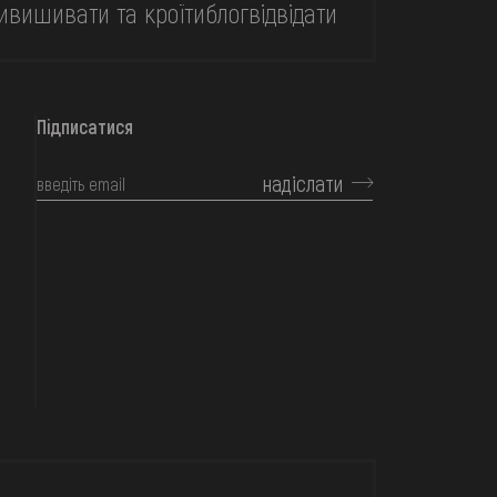
и
вишивати та кроїти
блог
відвідати
Підписатися
надіслати