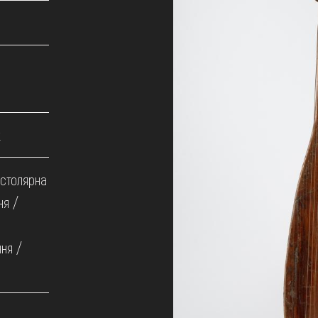
к
 столярна
ня /
ння /