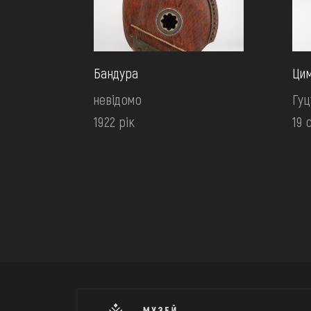
Бандура
Цим
невідомо
Гу
1922 рік
19 