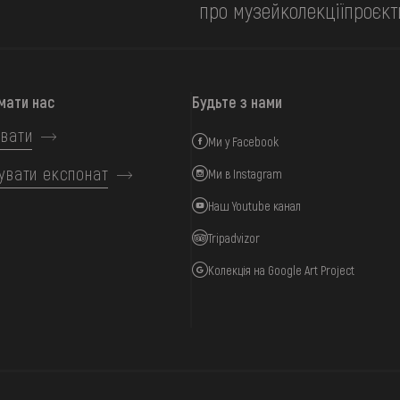
про музей
колекції
проєкт
мати нас
Будьте з нами
вати
Ми у Facebook
увати експонат
Ми в Instagram
Наш Youtube канал
Tripadvizor
Колекція на Google Art Project