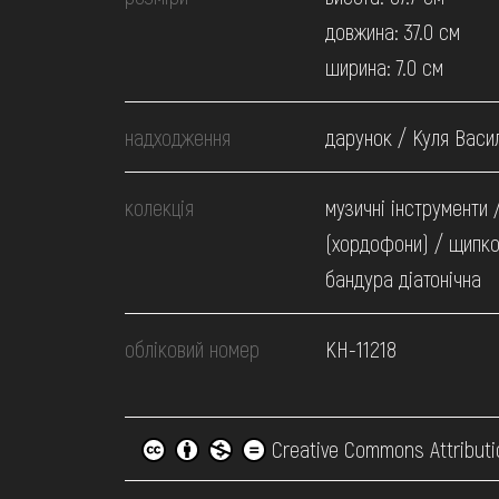
довжина: 37.0 см
ширина: 7.0 см
надходження
дарунок / Куля Васил
колекція
музичні інструменти 
(хордофони) / щипко
бандура діатонічна
обліковий номер
КН-11218
Creative Commons Attributi