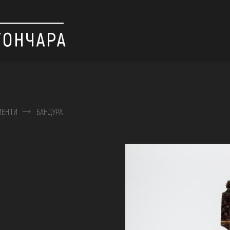
МЕНТИ
БАНДУРА
 вишивка, скриня, ...
ІЇ