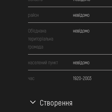
район
невідомо
Об’єднана
невідомо
територіальна
громада
населений пункт
невідомо
час
1920-2003
Створення