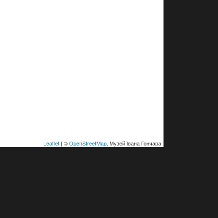
Leaflet
| ©
OpenStreetMap
, Музей Івана Гончара