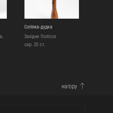
Сопілка-дудка
а.
Західне Полісся
сер. 20 ст.
нагору