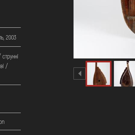
ь, 2003
/ струнні
ві /
on