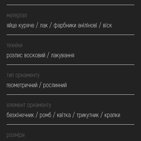
матеріал
яйце куряче / лак / фарбники анілінові / віск
техніки
розпис восковий / лакування
тип орнаменту
геометричний / рослинний
елемент орнаменту
безкінечник / ромб / квітка / трикутник / крапки
розміри