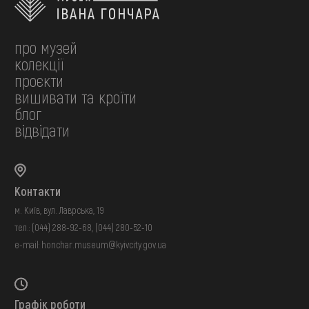
про музей
колекції
проєкти
вишивати та кроїти
блог
відвідати
Контакти
м. Київ, вул. Лаврська, 19
тел.:
(044) 288-92-68
,
(044) 280-52-10
e-mail:
honchar.museum@kyivcity.gov.ua
Графік роботи