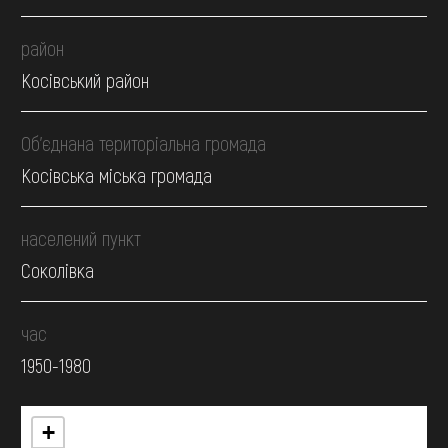
район
Косівський район
Об’єднана територіальна громада
Косівська міська громада
населений пункт
Соколівка
час
1950-1980
+