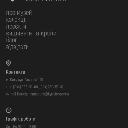
про музей
колекції
проєкти
вишивати та кроїти
блог
відвідати
Контакти
м. Київ, вул. Лаврська, 19
тел.:
(044) 288-92-68
,
(044) 280-52-10
e-mail:
honchar.museum@kyivcity.gov.ua
Графік роботи
Ср - Нд: 10:00 - 18:00