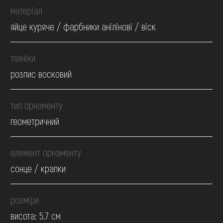
матеріал
яйце куряче / фарбники анілінові / віск
техніки
розпис восковий
тип орнаменту
геометричний
елемент орнаменту
сонце / крапки
розміри
висота: 5.7 см