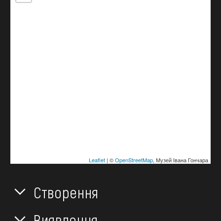
Leaflet
| ©
OpenStreetMap
, Музей Івана Гончара
Створення
Виявлення