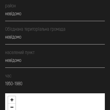
район
невідомо
Об’єднана територіальна громада
невідомо
населений пункт
невідомо
час
1950-1980
+
−