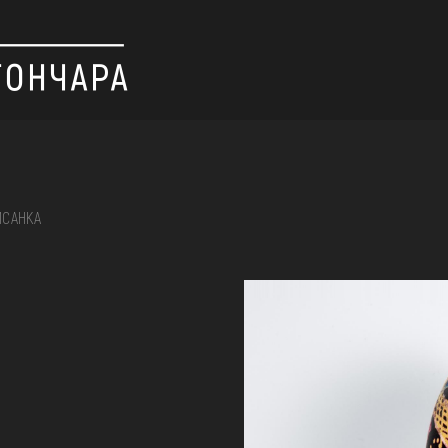
ИСАНКА
 вишивка, скриня, ...
ІЇ