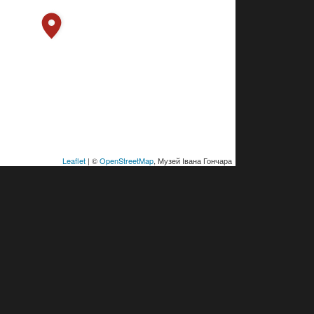
Leaflet
| ©
OpenStreetMap
, Музей Івана Гончара