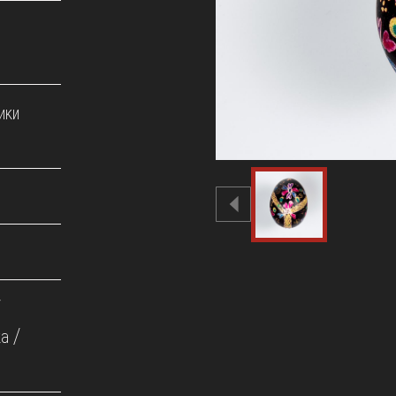
ики
/
а /