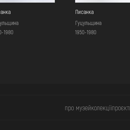
санка
Писанка
цульщина
Гуцульщина
0-1980
1950-1980
про музей
колекції
проєкт