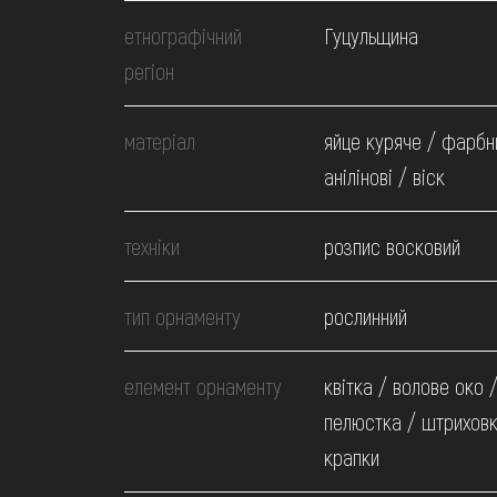
МЕДІА
етнографічний
Гуцульщина
регіон
ВІДВІДАТИ
матеріал
яйце куряче / фарбн
НАВЧИТИСЯ
анілінові / віск
техніки
ПОСЛУГИ
розпис восковий
тип орнаменту
рослинний
елемент орнаменту
квітка / волове око 
пелюстка / штриховк
крапки