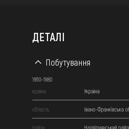
ДЕТАЛІ
Побутування
1950-1980
країна
Україна
область
Івано-Франківська о
район
Надвірнянський райо