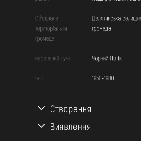
Об’єднана
Делятинська селищн
територіальна
громада
громада
населений пункт
Чорний Потік
час
1950-1980
Створення
Виявлення