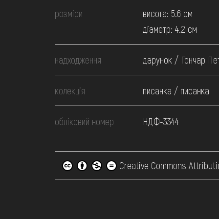
розміри
висота: 5.6 см
діаметр: 4.2 см
надходження
дарунок / Гончар Пет
колекція
писанка / писанка
обліковий номер
НДФ-3344
Creative Commons Attributi