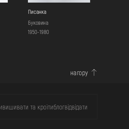
Писанка
Буковина
1950-1980
нагору
и
вишивати та кроїти
блог
відвідати