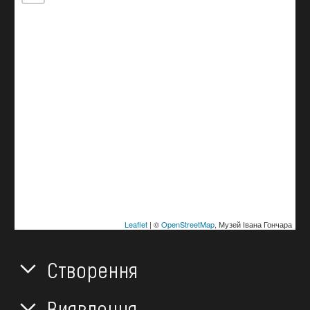
Leaflet
| ©
OpenStreetMap
, Музей Івана Гончара
Створення
Виявлення