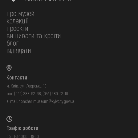
про музей
колекції
проєкти
вишивати та кроїти
блог
відвідати
Контакти
м. Київ, вул. Лаврська, 19
тел.:
(044) 288-92-68
,
(044) 280-52-10
e-mail:
honchar.museum@kyivcity.gov.ua
Графік роботи
Ср - Нд: 10:00 - 18:00