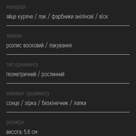
матеріал
яйце куряче / лак / фарбники анілінові / віск
техніки
розпис восковий / лакування
тип орнаменту
геометричний / рослинний
елемент орнаменту
сонце / зірка / безкінечник / лапки
розміри
висота: 5.6 см