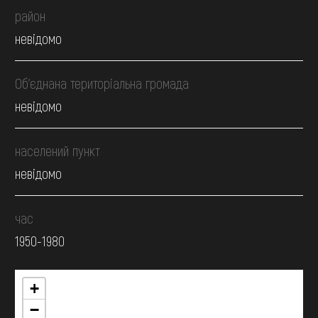
район
невідомо
Об’єднана територіальна громада
невідомо
населений пункт
невідомо
час
1950-1980
+
−