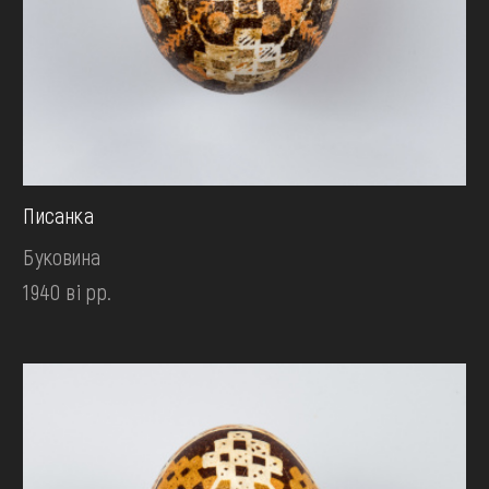
Писанка
Буковина
1940 ві рр.